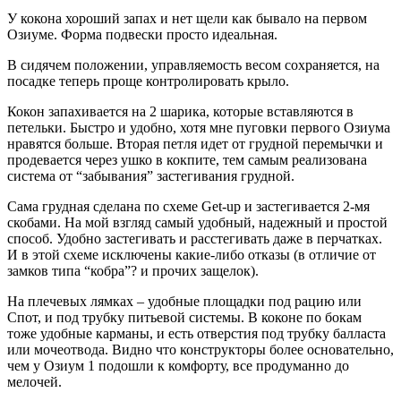
У кокона хороший запах и нет щели как бывало на первом
Озиуме. Форма подвески просто идеальная.
В сидячем положении, управляемость весом сохраняется, на
посадке теперь проще контролировать крыло.
Кокон запахивается на 2 шарика, которые вставляются в
петельки. Быстро и удобно, хотя мне пуговки первого Озиума
нравятся больше. Вторая петля идет от грудной перемычки и
продевается через ушко в кокпите, тем самым реализована
система от “забывания” застегивания грудной.
Сама грудная сделана по схеме Get-up и застегивается 2-мя
скобами. На мой взгляд самый удобный, надежный и простой
способ. Удобно застегивать и расстегивать даже в перчатках.
И в этой схеме исключены какие-либо отказы (в отличие от
замков типа “кобра”? и прочих защелок).
На плечевых лямках – удобные площадки под рацию или
Спот, и под трубку питьевой системы. В коконе по бокам
тоже удобные карманы, и есть отверстия под трубку балласта
или мочеотвода. Видно что конструкторы более основательно,
чем у Озиум 1 подошли к комфорту, все продуманно до
мелочей.