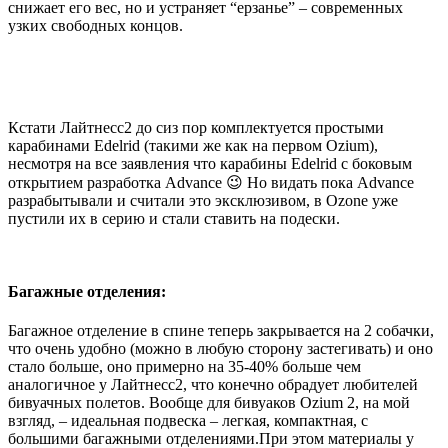
снижает его вес, но и устраняет “ерзанье” – современных
узких свободных концов.
Кстати Лайтнесс2 до сиз пор комплектуется простыми
карабинами Edelrid (такими же как на первом Ozium),
несмотря на все заявления что карабины Edelrid с боковым
открытием разработка Advance 😉 Но видать пока Advance
разрабытывали и считали это эксклюзивом, в Ozone уже
пустили их в серию и стали ставить на подески.
Багажные отделения:
Багажное отделение в спине теперь закрывается на 2 собачки,
что очень удобно (можно в любую сторону застегивать) и оно
стало больше, оно примерно на 35-40% больше чем
аналогичное у Лайтнесс2, что конечно обрадует любителей
бивуачных полетов. Вообще для бивуаков Ozium 2, на мой
взгляд, – идеальная подвеска – легкая, компактная, с
большими багажными отделениями.При этом материалы у