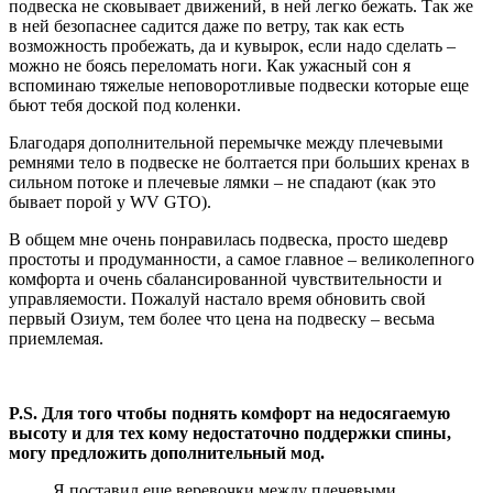
подвеска не сковывает движений, в ней легко бежать. Так же
в ней безопаснее садится даже по ветру, так как есть
возможность пробежать, да и кувырок, если надо сделать –
можно не боясь переломать ноги. Как ужасный сон я
вспоминаю тяжелые неповоротливые подвески которые еще
бьют тебя доской под коленки.
Благодаря дополнительной перемычке между плечевыми
ремнями тело в подвеске не болтается при больших кренах в
сильном потоке и плечевые лямки – не спадают (как это
бывает порой у WV GTO).
В общем мне очень понравилась подвеска, просто шедевр
простоты и продуманности, а самое главное – великолепного
комфорта и очень сбалансированной чувствительности и
управляемости. Пожалуй настало время обновить свой
первый Озиум, тем более что цена на подвеску – весьма
приемлемая.
P.S. Д
ля того чтобы поднять комфорт на недосягаемую
высоту и для тех кому недостаточно поддержки спины,
могу предложить дополнительный мод.
Я поставил еще веревочки между плечевыми