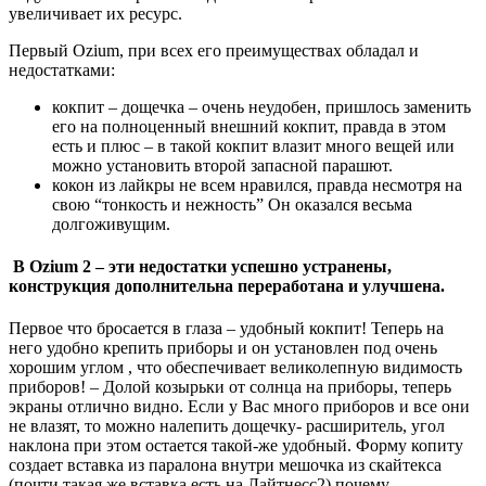
увеличивает их ресурс.
Первый Ozium, при всех его преимуществах обладал и
недостатками:
кокпит – дощечка – очень неудобен, пришлось заменить
его на полноценный внешний кокпит, правда в этом
есть и плюс – в такой кокпит влазит много вещей или
можно установить второй запасной парашют.
кокон из лайкры не всем нравился, правда несмотря на
свою “тонкость и нежность” Он оказался весьма
долгоживущим.
В Ozium 2 – эти недостатки успешно устранены,
конструкция дополнительна переработана и улучшена.
Первое что бросается в глаза – удобный кокпит! Теперь на
него удобно крепить приборы и он установлен под очень
хорошим углом , что обеспечивает великолепную видимость
приборов! – Долой козырьки от солнца на приборы, теперь
экраны отлично видно. Если у Вас много приборов и все они
не влазят, то можно налепить дощечку- расширитель, угол
наклона при этом остается такой-же удобный. Форму копиту
создает вставка из паралона внутри мешочка из скайтекса
(почти такая же вставка есть на Лайтнесс2) почему