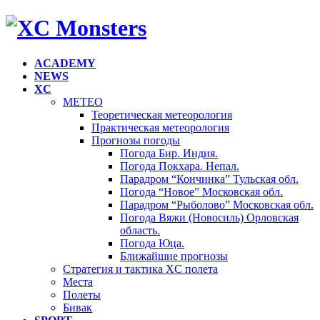
ACADEMY
NEWS
XC
METEO
Теоретическая метеорология
Практическая метеорология
Прогнозы погоды
Погода Бир. Индия.
Погода Покхара. Непал.
Парадром “Кончинка” Тульская обл.
Погода “Новое” Московская обл.
Парадром “Рыболово” Московская обл.
Погода Вяжи (Новосиль) Орловская
область.
Погода Юца.
Ближайшие прогнозы
Стратегия и тактика XC полета
Места
Полеты
Бивак