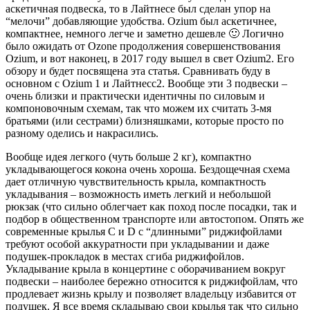
аскетичная подвеска, то в Лайтнесе был сделан упор на
“мелочи” добавляющие удобства. Ozium был аскетичнее,
компактнее, немного легче и заметно дешевле 🙂 Логично
было ожидать от Ozone продолжения совершенствования
Ozium, и вот наконец, в 2017 году вышел в свет Ozium2. Его
обзору и будет посвящена эта статья. Сравнивать буду в
основном с Ozium 1 и Лайтнесс2. Вообще эти 3 подвески –
очень близки и практически идентичны по силовым и
компоновочным схемам, так что можем их считать 3-мя
братьями (или сестрами) близняшками, которые просто по
разному оделись и накрасились.
Вообще идея легкого (чуть больше 2 кг), компактно
укладывающегося кокона очень хороша. Бездощечная схема
дает отличную чувствительность крыла, компактность
укладывания – возможность иметь легкий и небольшой
рюкзак (что сильно облегчает как поход после посадки, так и
подбор в общественном транспорте или автостопом. Опять же
современные крылья С и D с “длинными” риджифойлами
требуют особой аккуратности при укладывании и даже
подушек-прокладок в местах сгиба риджифойлов.
Укладывание крыла в концертине с оборачиванием вокруг
подвески – наиболее бережно относится к риджифойлам, что
продлевает жизнь крылу и позволяет владельцу избавится от
подушек. Я все время складываю свои крылья так что сильно