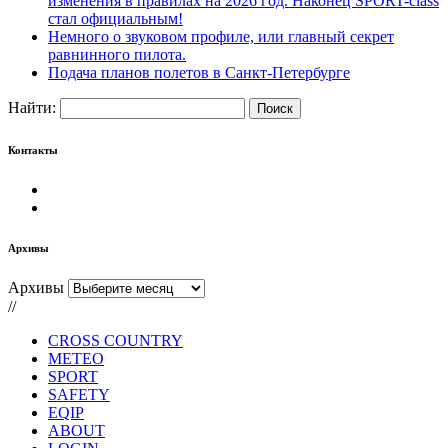
изменения в правилах на 2026 год. Наконец SPORT-class
стал официальным!
Немного о звуковом профиле, или главный секрет
равнинного пилота.
Подача планов полетов в Санкт-Петербурге
Найти:
Контакты
Архивы
Архивы
//
CROSS COUNTRY
METEO
SPORT
SAFETY
EQIP
ABOUT