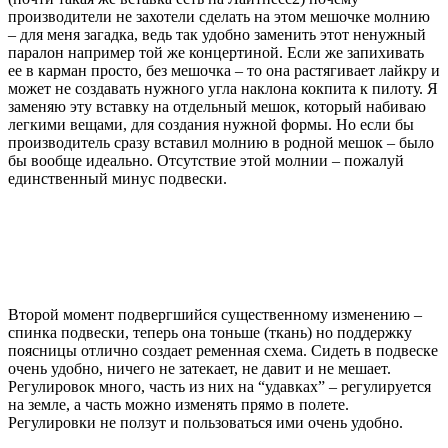
производители не захотели сделать на этом мешочке молнию
– для меня загадка, ведь так удобно заменить этот ненужный
паралон например той же концертиной. Если же запихивать
ее в карман просто, без мешочка – то она растягивает лайкру и
может не создавать нужного угла наклона кокпита к пилоту. Я
заменяю эту вставку на отдельный мешок, который набиваю
легкими вещами, для создания нужной формы. Но если бы
производитель сразу вставил молнию в родной мешок – было
бы вообще идеально. Отсутствие этой молнии – пожалуй
единственный минус подвески.
Второй момент подвергшийся существенному изменению –
спинка подвески, теперь она тоньше (ткань) но поддержку
поясницы отлично создает ременная схема. Сидеть в подвеске
очень удобно, ничего не затекает, не давит и не мешает.
Регулировок много, часть из них на “удавках” – регулируется
на земле, а часть можно изменять прямо в полете.
Регулировки не ползут и пользоваться ими очень удобно.