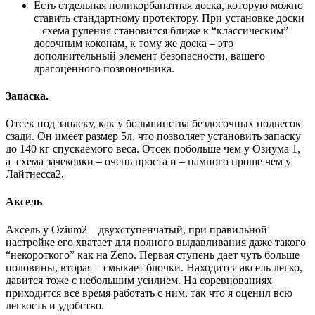
Есть отдельная поликорбанатная доска, которую можно
ставить стандартному протектору. При установке доски
– схема руления становится ближе к “классическим”
досочным коконам, к тому же доска – это
дополнительный элемент безопасности, вашего
драгоценного позвоночника.
Запаска.
Отсек под запаску, как у большинства бездосочных подвесок
сзади. Он имеет размер 5л, что позволяет установить запаску
до 140 кг спускаемого веса. Отсек побольше чем у Озиума 1,
а схема зачековки – очень проста и – намного проще чем у
Лайтнесса2,
Аксель
Аксель у Ozium2 – двухступенчатый, при правильной
настройке его хватает для полного выдавливания даже такого
“некороткого” как на Zeno. Первая ступень дает чуть больше
половины, вторая – смыкает блочки. Находится аксель легко,
давится тоже с небольшим усилием. На соревнованиях
приходится все время работать с ним, так что я оценил всю
легкость и удобство.