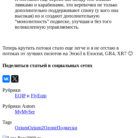
лямками и карабинами, эти веревочки не только
дополнительно поддерживают спину (у кого она
высокая) но и создают дополнительную
“монолитность” подвеске, улучшая и без того
великолепную управляемость.
Теперь крутить потоки стало еще легче и я не отстаю в
потоках от лучших пилотов на Энзо3 в Exoceat, GR4, XR7 🙂
Поделиться статьей в социальных сетях
Рубрики
EQIP
и
FlyEqip
Рубрики Autors
MyMySer
Tags
Ozium
Ozium2
Ozone
Подвески