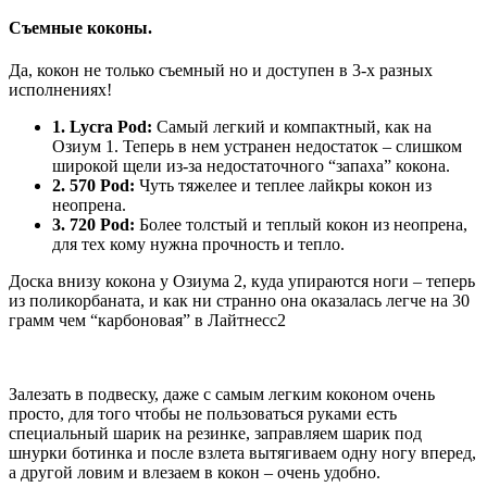
Съемные коконы.
Да, кокон не только съемный но и доступен в 3-х разных
исполнениях!
1. Lycra Pod:
Самый легкий и компактный, как на
Озиум 1. Теперь в нем устранен недостаток – слишком
широкой щели из-за недостаточного “запаха” кокона.
2. 570 Pod:
Чуть тяжелее и теплее лайкры кокон из
неопрена.
3. 720 Pod:
Более толстый и теплый кокон из неопрена,
для тех кому нужна прочность и тепло.
Доска внизу кокона у Озиума 2, куда упираются ноги – теперь
из поликорбаната, и как ни странно она оказалась легче на 30
грамм чем “карбоновая” в Лайтнесс2
Залезать в подвеску, даже с самым легким коконом очень
просто, для того чтобы не пользоваться руками есть
специальный шарик на резинке, заправляем шарик под
шнурки ботинка и после взлета вытягиваем одну ногу вперед,
а другой ловим и влезаем в кокон – очень удобно.