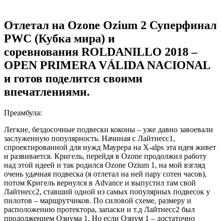
Отлетал на
Ozone Ozium 2
Суперфинал
PWC (Кубка мира)
и
соревнования
ROLDANILLO 2018 –
OPEN PRIMERA VÁLIDA NACIONAL
и готов поделится своими
впечатлениями.
Преамбула:
Легкие, бездосочные подвески коконы – уже давно завоевали
заслуженную популярность. Начиная с Лайтнесс1,
спроектированной для нужд Маурера на X-alps эта идея живет
и развивается. Кригель, перейдя в Ozone продолжил работу
над этой идеей и так родился Ozone Ozium 1, на мой взгляд
очень удачная подвеска (я отлетал на ней пару сотен часов),
потом Кригель вернулся в Advance и выпустил там свой
Лайтнесс2, ставший одной из самых популярных подвесок у
пилотов – маршрутчиков. По силовой схеме, размеру и
расположению протектора, запаски и т.д Лайтнесс2 был
продолжением Озиума 1. Но если Озиум 1 – достаточно