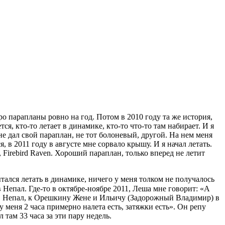
про парапланы ровно на год. Потом в 2010 году та же история,
я, кто-то летает в динамике, кто-то что-то там набирает. И я
не дал свой параплан, не тот болоневый, другой. На нем меня
, в 2011 году в августе мне сорвало крышу. И я начал летать.
 Firebird Raven. Хороший параплан, только вперед не летит
ытался летать в динамике, ничего у меня толком не получалось
 Непал. Где-то в октябре-ноябре 2011, Леша мне говорит: «А
ем в Непал, к Орешкину Жене и Ильичу (Задорожный Владимир) в
у меня 2 часа примерно налета есть, затяжки есть». Он репу
 там 33 часа за эти пару недель.