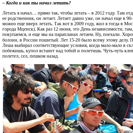
– Когда и как ты начал летать?
Летать я начал… прямо так, чтобы летать – в 2012 году. Там о
ее родственник, он летает. Летает давно уже, он начал еще в 90
можно еще вверх летать. Так вот в 2009 году, жил я тогда в Мо
города Мценск). Как раз 12 июня, это День независимости, там
покупаемся, и еще мы на парапланах летаем. Ну, поехали. Хорош
болони, в России пошитый. Лет 15-20 было всему этому делу. П
Леша выбирал соответствующие условия, когда мало-мало в склон
побежишь, купол встанет над тобой и полетишь. Чуть-чуть клев
полетел, сел, пешком назад.