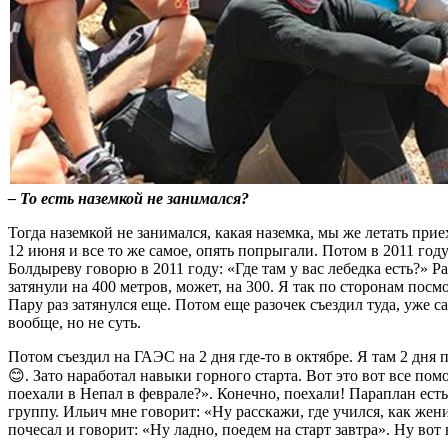
– То есть наземкой не занимался?
Тогда наземкой не занимался, какая наземка, мы же летать прие
12 июня и все то же самое, опять попрыгали. Потом в 2011 году
Болдыреву говорю в 2011 году: «Где там у вас лебедка есть?» 
затянули на 400 метров, может, на 300. Я так по сторонам посмо
Пару раз затянулся еще. Потом еще разочек съездил туда, уже 
вообще, но не суть.
Потом съездил на ГАЭС на 2 дня где-то в октябре. Я там 2 дня
😊. Зато наработал навыки горного старта. Вот это вот все по
поехали в Непал в феврале?». Конечно, поехали! Параплан ест
группу. Ильич мне говорит: «Ну расскажи, где учился, как женил
почесал и говорит: «Ну ладно, поедем на старт завтра». Ну вот в