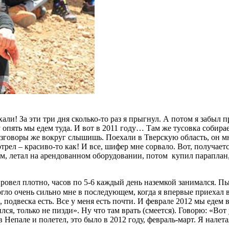
хали! За эти три дня сколько-то раз я прыгнул. А потом я забыл 
 опять мы едем туда. И вот в 2011 году… Там же тусовка собираетс
Разговоры же вокруг слышишь. Поехали в Тверскую область, он м
трел – красиво-то как! И все, шифер мне сорвало. Вот, получается
сам, летал на арендованном оборудовании, потом купил параплан,
 провел плотно, часов по 5-6 каждый день наземкой занимался. П
могло очень сильно мне в последующем, когда я впервые приехал в
ь, подвеска есть. Все у меня есть почти. И феврале 2012 мы ед
ся, только не пизди». Ну что там врать (смеется). Говорю: «Вот 
 Непале и полетел, это было в 2012 году, февраль-март. Я налетал