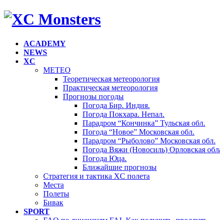
ACADEMY
NEWS
XC
METEO
Теоретическая метеорология
Практическая метеорология
Прогнозы погоды
Погода Бир. Индия.
Погода Покхара. Непал.
Парадром “Кончинка” Тульская обл.
Погода “Новое” Московская обл.
Парадром “Рыболово” Московская обл.
Погода Вяжи (Новосиль) Орловская обла
Погода Юца.
Ближайшие прогнозы
Стратегия и тактика XC полета
Места
Полеты
Бивак
SPORT