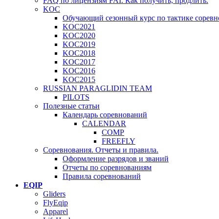
FAQ по лицензиям FAI. Как получить, продлить.
KOC
Обучающий сезонный курс по тактике соревн
KOC2021
KOC2020
KOC2019
KOC2018
KOC2017
KOC2016
KOC2015
RUSSIAN PARAGLIDIN TEAM
PILOTS
Полезные статьи
Календарь соревнований
CALENDAR
COMP
FREEFLY
Соревнования. Отчеты и правила.
Оформление разрядов и званий
Отчеты по соревнованиям
Правила соревнований
EQIP
Gliders
FlyEqip
Apparel