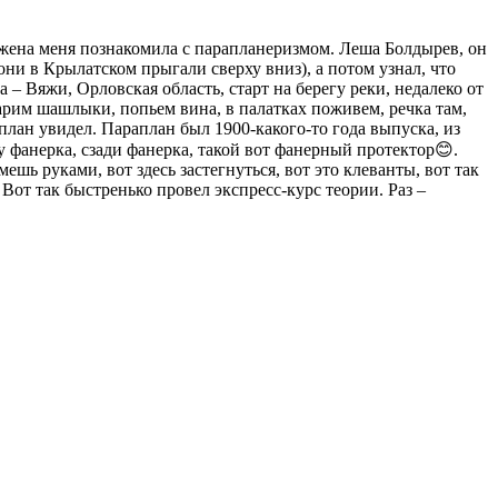
у жена меня познакомила с парапланеризмом. Леша Болдырев, он
, они в Крылатском прыгали сверху вниз), а потом узнал, что
 – Вяжи, Орловская область, старт на берегу реки, недалеко от
жарим шашлыки, попьем вина, в палатках поживем, речка там,
аплан увидел. Параплан был 1900-какого-то года выпуска, из
у фанерка, сзади фанерка, такой вот фанерный протектор😊.
шь руками, вот здесь застегнуться, вот это клеванты, вот так
Вот так быстренько провел экспресс-курс теории. Раз –