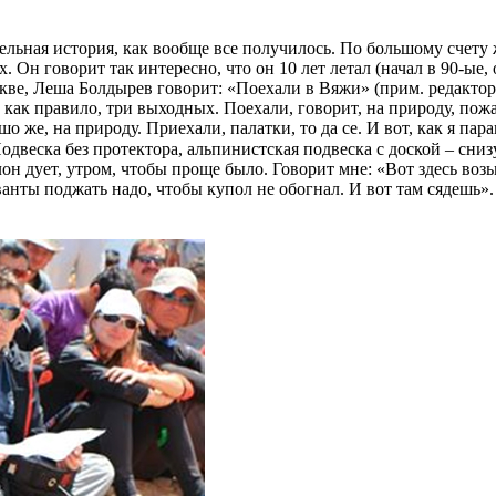
тдельная история, как вообще все получилось. По большому счет
-х. Он говорит так интересно, что он 10 лет летал (начал в 90-ые
скве, Леша Болдырев говорит: «Поехали в Вяжи» (прим. редактора
, как правило, три выходных. Поехали, говорит, на природу, по
о же, на природу. Приехали, палатки, то да се. И вот, как я пар
одвеска без протектора, альпинистская подвеска с доской – сниз
 дует, утром, чтобы проще было. Говорит мне: «Вот здесь возьме
анты поджать надо, чтобы купол не обогнал. И вот там сядешь». 