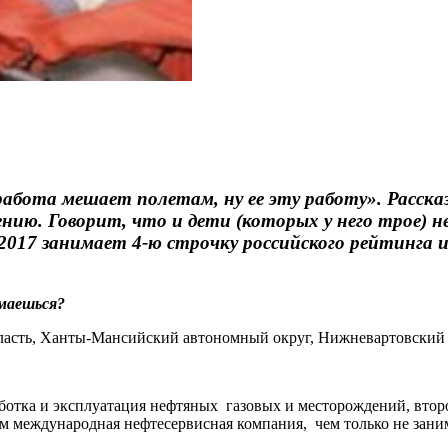
бота мешает полетам, ну ее эту работу». Рассказы
ению. Говорит, что и дети (которых у него трое) н
07.2017 занимает 4-ю строчку российского рейтинга
имаешься?
бласть, Ханты-Мансийский автономный округ, Нижневартовский р
ботка и эксплуатация нефтяных газовых и месторождений, второ
 международная нефтесервисная компания, чем только не занима