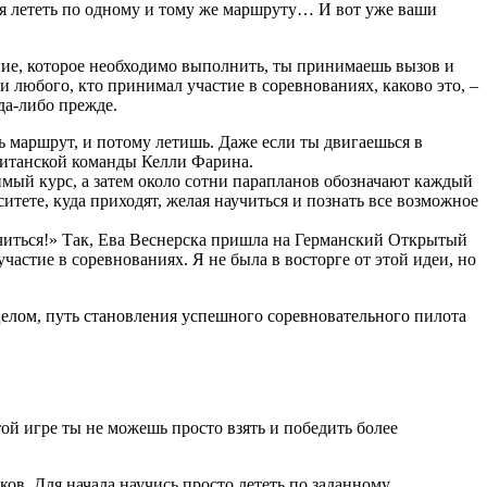
ся лететь по одному и тому же маршруту… И вот уже ваши
дание, которое необходимо выполнить, ты принимаешь вызов и
 любого, кто принимал участие в соревнованиях, каково это, –
да-либо прежде.
ь маршрут, и потому летишь. Даже если ты двигаешься в
британской команды Келли Фарина.
имый курс, а затем около сотни парапланов обозначают каждый
тете, куда приходят, желая научиться и познать все возможное
учиться!» Так, Ева Веснерска пришла на Германский Открытый
астие в соревнованиях. Я не была в восторге от этой идеи, но
целом, путь становления успешного соревновательного пилота
той игре ты не можешь просто взять и победить более
ов. Для начала научись просто лететь по заданному