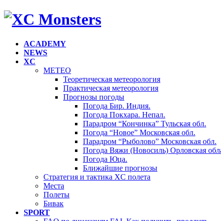
ACADEMY
NEWS
XC
METEO
Теоретическая метеорология
Практическая метеорология
Прогнозы погоды
Погода Бир. Индия.
Погода Покхара. Непал.
Парадром “Кончинка” Тульская обл.
Погода “Новое” Московская обл.
Парадром “Рыболово” Московская обл.
Погода Вяжи (Новосиль) Орловская обла
Погода Юца.
Ближайшие прогнозы
Стратегия и тактика XC полета
Места
Полеты
Бивак
SPORT