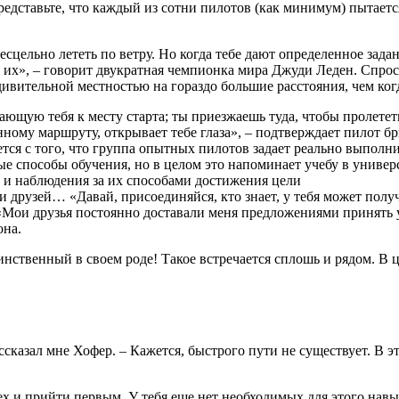
редставьте, что каждый из сотни пилотов (как минимум) пытает
бесцельно лететь по ветру. Но когда тебе дают определенное за
я их», – говорит двукратная чемпионка мира Джуди Леден. Спроси
ивительной местностью на гораздо большие расстояния, чем ког
ющую тебя к месту старта; ты приезжаешь туда, чтобы пролетет
анному маршруту, открывает тебе глаза», – подтверждает пилот 
тся с того, что группа опытных пилотов задает реально выполн
е способы обучения, но в целом это напоминает учебу в универси
 и наблюдения за их способами достижения цели
и друзей… «Давай, присоединяйся, кто знает, у тебя может пол
Мои друзья постоянно доставали меня предложениями принять уч
она.
инственный в своем роде! Такое встречается сплошь и рядом. В 
ссказал мне Хофер. – Кажется, быстрого пути не существует. В э
х и прийти первым. У тебя еще нет необходимых для этого навык