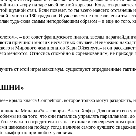
ой пилот-гуру на заре моей летной карьеры. Когда открывается 
этой шумной стаи. Если повезет, то ты всего-навсего отстанешь и
твой купол на 180 градусов. И уж совсем не повезло, если ты л
раплан туда-сюда самым неподобающим образом – и еще до того, 
етом», – вот совет французского пилота, звезды параглайдинга
ляются причиной многих несчастных случаев. Неизбежно находя
ского и Мирового чемпионатов Кари Эйзенхута– и он расскажет:
сего меняются. Относись спокойно к соревнованиям, не приходи т
получить от этой игры максимум, существуют определенные такти
БАШНИ»
е» крыло класса Competition, которое только могут раздобыть, н
гонщик на Минарди?» – говорит Алекс Хофер. Для пилота его ур
облемы из-за того, что они пытались управлять парапланами, до
о более важно сосредоточиться на технике и своевременном при
ыми шансами на победу, тогда наличие самого лучшего снаряжен
ебе комфортно при любых условиях.