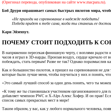
(Оригинал перевода, опубликован на сайте www.macpara.ru).
Боб Друри опрашивает самых быстрых пилотов мира, чтобы 
«Не приходи на соревнование в надежде победить!
Победа придет к тебе сама, когда ты станешь ее досто
Кари Эйзенхут.
ПОЧЕМУ СТОИТ ПОДХОДИТЬ К С
В напряжении пересекая финишную черту, с воплями радости и
часов я играл в 3D-нарды. Пронзая воздух, сердце кричало от в
побеждать, стать первым! Разве не так? Однако поразмыслив как 
Как и большинство пилотов, я пришел на соревнования не для то
которые были лучше меня, чтобы поучиться у них и понять, что 
«Это самый лучший способ за один день понять, чего ты можеш
«К тому же ты становишься участником организованного для па
добавляет чемпион PWC и X-Alps Алекс Хофер. И он прав! Если
список самых прекрасных мест в мире!
Таким образом, у вас, как у любого нормального человека, поя