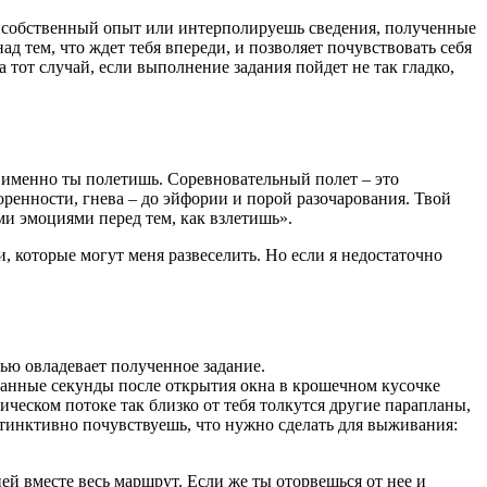
ой собственный опыт или интерполируешь сведения, полученные
д тем, что ждет тебя впереди, и позволяет почувствовать себя
 тот случай, если выполнение задания пойдет не так гладко,
к именно ты полетишь. Соревновательный полет – это
ренности, гнева – до эйфории и порой разочарования. Твой
ми эмоциями перед тем, как взлетишь».
, которые могут меня развеселить. Но если я недостаточно
тью овладевает полученное задание.
итанные секунды после открытия окна в крошечном кусочке
ическом потоке так близко от тебя толкутся другие парапланы,
нстинктивно почувствуешь, что нужно сделать для выживания:
ей вместе весь маршрут. Если же ты оторвешься от нее и