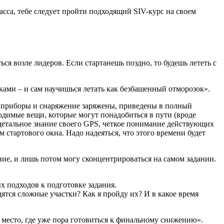
са, тебе следует пройти подходящий SIV-курс на своем
ся возле лидеров. Если стартанешь поздно, то будешь лететь с
ами – и сам научишься летать как безбашенный отморозок».
вои приборы и снаряжение заряжены, приведены в полный
ходимые вещи, которые могут понадобиться в пути (вроде
 детальное знание своего GPS, четкое понимание действующих
стартового окна. Надо надеяться, что этого времени будет
ие, и лишь потом могу сконцентрироваться на самом задании.
 подходов к подготовке задания.
дятся сложные участки? Как я пройду их? И в какое время
место, где уже пора готовиться к финальному снижению».