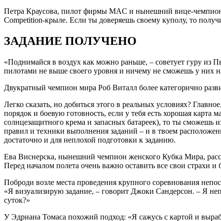
Петра Краусова, пилот фирмы MAC и нынешний вице-чемпион К
Competition-крыле. Если ты доверяешь своему куполу, то получ
ЗАДАНИЕ ПОЛУЧЕНО
«Поднимайся в воздух как можно раньше, – советует гуру из Пь
пилотами не выше своего уровня и ничему не сможешь у них н
Двукратный чемпион мира Роб Виталл более категорично разви
Легко сказать, но добиться этого в реальных условиях? Главн
порядок и боевую готовность, если у тебя есть хорошая карта 
солнцезащитного крема и запасных батареек), то ты сможешь и
правил и техники выполнения заданий – и в твоем расположени
достаточно и для неплохой подготовки к заданию.
Ева Виснерска, нынешний чемпион женского Кубка Мира, расск
Перед началом полета очень важно оставить все свои страхи и 
Поброди возле места проведения крупного соревнования непос
«Я визуализирую задание, – говорит Джоки Сандерсон. – Я неп
суток?»
У Эдриана Томаса похожий подход: «Я сажусь с картой и выра