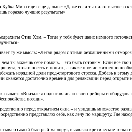
убка Мира идет еще дальше: «Даже если ты пилот высшего клас
ишь гораздо лучшие результаты».
едрахиты Стив Хэм. – Тогда у тебя будет шанс немного потолкать
аучиться».
вает ту же мысль: «Летай рядом с этими безбашенными отморозк
ое, чем ты можешь себе помочь, – это быть готовым. Если все т
маршрута, что-то поесть и попить, а также прочие жизненно необ
збежать изрядной доли пред-стартового стресса. Добавь к этому
и окажется достаточно времени для релаксации перед открытием 
азывает: «Вначале я подготавливаю свои приборы и оборудован
беспокойства позади».
редственно перед открытием окна – и увидишь множество разных
осредственно представляю себе, как лечу по маршруту. Где нахо
батываю самый быстрый маршрут, выявляю критические точки и 