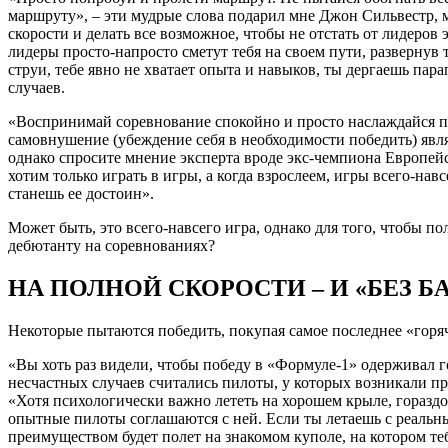
маршруту», – эти мудрые слова подарил мне Джон Сильвестр, м
скорости и делать все возможное, чтобы не отстать от лидеров 
лидеры просто-напросто сметут тебя на своем пути, развернув 
струи, тебе явно не хватает опыта и навыков, ты дергаешь па
случаев.
«Воспринимай соревнование спокойно и просто наслаждайся пол
самовнушение (убеждение себя в необходимости победить) яв
однако спросите мнение эксперта вроде экс-чемпиона Европей
хотим только играть в игры, а когда взрослеем, игры всего-нав
станешь ее достоин».
Может быть, это всего-навсего игра, однако для того, чтобы 
дебютанту на соревнованиях?
НА ПОЛНОЙ СКОРОСТИ – И «БЕЗ 
Некоторые пытаются победить, покупая самое последнее «горяче
«Вы хоть раз видели, чтобы победу в «Формуле-1» одерживал 
несчастных случаев считались пилоты, у которых возникали пр
«Хотя психологически важно лететь на хорошем крыле, горазд
опытные пилоты соглашаются с ней. Если ты летаешь с реальн
преимуществом будет полет на знакомом куполе, на котором т