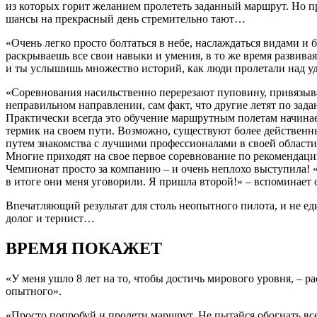
из которых горит желанием пролететь заданный маршрут. Но п
шансы на прекрасный день стремительно тают…
«Очень легко просто болтаться в небе, наслаждаться видами и 
раскрываешь все свои навыки и умения, в то же время развива
и ты услышишь множество историй, как люди пролетали над уд
«Соревнования насильственно перерезают пуповину, привязыва
неправильном направлении, сам факт, что другие летят по зад
Практически всегда это обучение маршрутным полетам начинае
термик на своем пути. Возможно, существуют более действенны
путем знакомства с лучшими профессионалами в своей области
Многие приходят на свое первое соревнование по рекомендаци
Чемпионат просто за компанию – и очень неплохо выступила! «
в итоге они меня уговорили. Я пришла второй!» – вспоминает 
Впечатляющий результат для столь неопытного пилота, и не ед
долог и тернист…
ВРЕМЯ ПОКАЖЕТ
«У меня ушло 8 лет на то, чтобы достичь мирового уровня, – ра
опытного».
«Просто попробуй и пролети маршрут. Не пытайся обогнать все