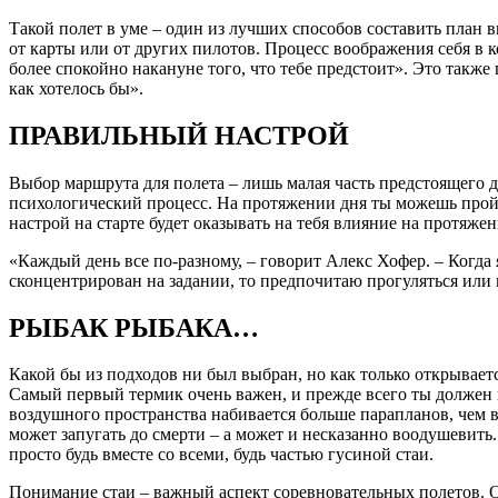
Такой полет в уме – один из лучших способов составить план
от карты или от других пилотов. Процесс воображения себя в к
более спокойно накануне того, что тебе предстоит». Это также
как хотелось бы».
ПРАВИЛЬНЫЙ НАСТРОЙ
Выбор маршрута для полета – лишь малая часть предстоящего д
психологический процесс. На протяжении дня ты можешь пройти
настрой на старте будет оказывать на тебя влияние на протяже
«Каждый день все по-разному, – говорит Алекс Хофер. – Когда 
сконцентрирован на задании, то предпочитаю прогуляться или 
РЫБАК РЫБАКА…
Какой бы из подходов ни был выбран, но как только открываетс
Самый первый термик очень важен, и прежде всего ты должен п
воздушного пространства набивается больше парапланов, чем в
может запугать до смерти – а может и несказанно воодушевить
просто будь вместе со всеми, будь частью гусиной стаи.
Понимание стаи – важный аспект соревновательных полетов. Ост