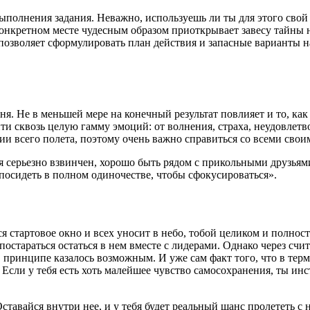
 выполнения задания. Неважно, используешь ли ты для этого св
онкретном месте чудесным образом приоткрывает завесу тайны на
 позволяет сформулировать план действия и запасные варианты на
ня. Не в меньшей мере на конечный результат повлияет и то, ка
 сквозь целую гамму эмоций: от волнения, страха, неудовлетво
нии всего полета, поэтому очень важно справиться со всеми свои
я серьезно взвинчен, хорошо быть рядом с прикольными друзьями
посидеть в полном одиночестве, чтобы сфокусироваться».
я стартовое окно и всех уносит в небо, тобой целиком и полнос
остараться остаться в нем вместе с лидерами. Однако через сч
 принципе казалось возможным. И уже сам факт того, что в терм
. Если у тебя есть хоть малейшее чувство самосохранения, ты и
авайся внутри нее, и у тебя будет реальный шанс пролететь с н