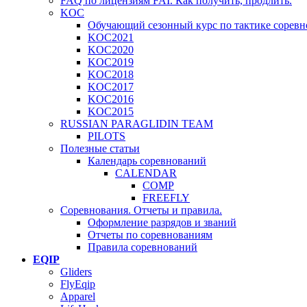
FAQ по лицензиям FAI. Как получить, продлить.
KOC
Обучающий сезонный курс по тактике соревн
KOC2021
KOC2020
KOC2019
KOC2018
KOC2017
KOC2016
KOC2015
RUSSIAN PARAGLIDIN TEAM
PILOTS
Полезные статьи
Календарь соревнований
CALENDAR
COMP
FREEFLY
Соревнования. Отчеты и правила.
Оформление разрядов и званий
Отчеты по соревнованиям
Правила соревнований
EQIP
Gliders
FlyEqip
Apparel