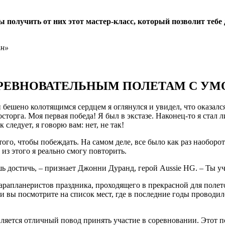
получить от них этот мастер-класс, который позволит тебе 
ин»
ОРЕВНОВАТЕЛЬНЫМ ПОЛЕТАМ С УМ
 бешено колотящимся сердцем я оглянулся и увидел, что оказал
осторга. Моя первая победа! Я был в экстазе. Наконец-то я стал
следует, я говорю вам: нет, не так!
го, чтобы побеждать. На самом деле, все было как раз наоборот: 
из этого я реально смогу повторить.
ь достичь, – признает Джонни Дуранд, герой Aussie HG. – Ты у
рапланеристов праздника, проходящего в прекрасной для полето
 вы посмотрите на список мест, где в последние годы проводилс
вляется отличный повод принять участие в соревновании. Этот п