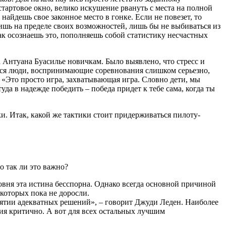
стартовое окно, велико искушение рвануть с места на полной
 найдешь свое законное место в гонке. Если не повезет, то
етишь на пределе своих возможностей, лишь бы не выбиваться из
как осознаешь это, пополняешь собой статистику несчастных
 Антуана Буасилье новичкам. Было выявлено, что стресс и
тся люди, воспринимающие соревнования слишком серьезно,
 «Это просто игра, захватывающая игра. Словно дети, мы
уда в надежде победить – победа придет к тебе сама, когда ты
ки. Итак, какой же тактики стоит придерживаться пилоту-
о так ли это важно?
овня эта истина бесспорна. Однако всегда основной причиной
 которых пока не доросли.
нятии адекватных решений», – говорит Джуди Леден. Наиболее
ия критично. А вот для всех остальных лучшим