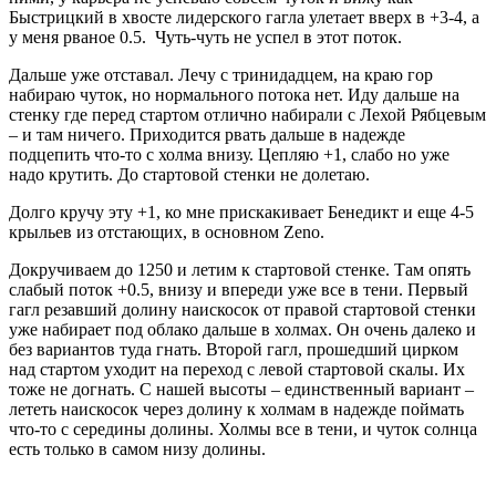
Быстрицкий в хвосте лидерского гагла улетает вверх в +3-4, а
у меня рваное 0.5. Чуть-чуть не успел в этот поток.
Дальше уже отставал. Лечу с тринидадцем, на краю гор
набираю чуток, но нормального потока нет. Иду дальше на
стенку где перед стартом отлично набирали с Лехой Рябцевым
– и там ничего. Приходится рвать дальше в надежде
подцепить что-то с холма внизу. Цепляю +1, слабо но уже
надо крутить. До стартовой стенки не долетаю.
Долго кручу эту +1, ко мне прискакивает Бенедикт и еще 4-5
крыльев из отстающих, в основном Zeno.
Докручиваем до 1250 и летим к стартовой стенке. Там опять
слабый поток +0.5, внизу и впереди уже все в тени. Первый
гагл резавший долину наискосок от правой стартовой стенки
уже набирает под облако дальше в холмах. Он очень далеко и
без вариантов туда гнать. Второй гагл, прошедший цирком
над стартом уходит на переход с левой стартовой скалы. Их
тоже не догнать. С нашей высоты – единственный вариант –
лететь наискосок через долину к холмам в надежде поймать
что-то с середины долины. Холмы все в тени, и чуток солнца
есть только в самом низу долины.