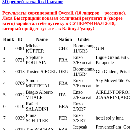
3D реплей таска 6 в Doarame
Результаты соревнований Overall. (10 лидеров + россияне).
Леха Быстрицкий показал отличный результат и (скорее
всего) заработал себе путевку в СУПЕРФИНАЛ 2018,
который пройдет тут же – в Байшу-Гуанду!
Rank
ID
Name
Nation
Glider
Michael
Boomerang
1
0381
CHE
GIN
KÜFFER
11/GR3
Stéphane
Enzo
Ligue.Grand.Est
2
0721
FRA
POULAIN
3/Exoceat
Parapente
Boomerang
3
0013
Torsten SIEGEL
DEU
Gin Gliders, Pets
11/GR4
Simon
Enzo
Sky Move/Pôle Es
4
0709
FRA
METTETAL
3/Exoceat
to
Biagio Alberto
Enzo
AIRE,INFOPRO
5
0022
ITA
VITALE
3/Exoceat
,CASARINI,AEC
Rafael
Enzo
6
0110
BRA
SALADINI
3/XR7
Franz
Enzo
7
0039
PER
hotel sol y luna
SCHILTER
3/XR7
Icepeak
ProvencePara_Co
8
0019
Tim ROCHAS
FRA