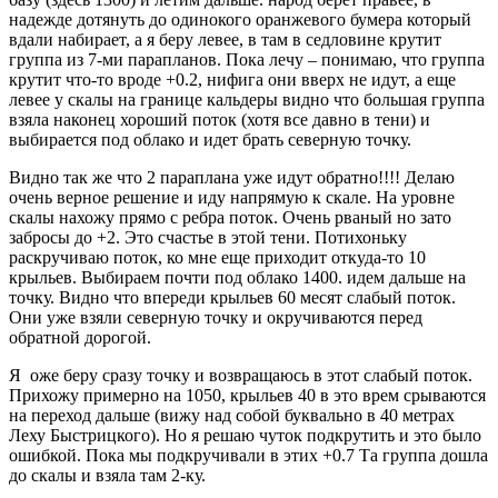
надежде дотянуть до одинокого оранжевого бумера который
вдали набирает, а я беру левее, в там в седловине крутит
группа из 7-ми парапланов. Пока лечу – понимаю, что группа
крутит что-то вроде +0.2, нифига они вверх не идут, а еще
левее у скалы на границе кальдеры видно что большая группа
взяла наконец хороший поток (хотя все давно в тени) и
выбирается под облако и идет брать северную точку.
Видно так же что 2 параплана уже идут обратно!!!! Делаю
очень верное решение и иду напрямую к скале. На уровне
скалы нахожу прямо с ребра поток. Очень рваный но зато
забросы до +2. Это счастье в этой тени. Потихоньку
раскручиваю поток, ко мне еще приходит откуда-то 10
крыльев. Выбираем почти под облако 1400. идем дальше на
точку. Видно что впереди крыльев 60 месят слабый поток.
Они уже взяли северную точку и окручиваются перед
обратной дорогой.
Я оже беру сразу точку и возвращаюсь в этот слабый поток.
Прихожу примерно на 1050, крыльев 40 в это врем срываются
на переход дальше (вижу над собой буквально в 40 метрах
Леху Быстрицкого). Но я решаю чуток подкрутить и это было
ошибкой. Пока мы подкручивали в этих +0.7 Та группа дошла
до скалы и взяла там 2-ку.