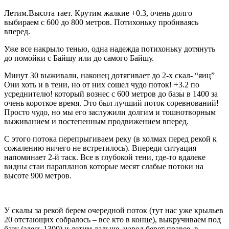
Летим.Высота тает. Крутим жалкие +0.3, очень долго
выбираем с 600 до 800 метров. Потихоньку пробиваясь
вперед.
Уже все накрыло тенью, одна надежда потихоньку дотянуть
до помойки с Байшу или до самого Байшу.
Минут 30 выживали, наконец дотягивает до 2-х скал- “яиц”
Они хоть и в тени, но от них сошел чудо поток! +3.2 по
усреднителю! который вознес с 600 метров до базы в 1400 за
очень короткое время. Это был лучший поток соревнований!
Просто чудо, но мы его заслужили долгим и тошнотворным
выживанием и постепенным продвижением вперед.
С этого потока перепрыгиваем реку (в холмах перед рекой к
сожалению ничего не встретилось). Впереди ситуация
напоминает 2-й таск. Все в глубокой тени, где-то вдалеке
видны стаи парапланов которые месят слабые потоки на
высоте 900 метров.
У скалы за рекой берем очередной поток (тут нас уже крыльев
20 отстающих собралось – все кто в конце), выкручиваем под
базу (здесь 1300) и летим дальше. народ берет правее, в