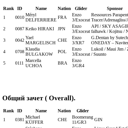
Rank
ID
Name
Nation
Glider
Sponsor
Méryl
Enzo
Ressources Parapen
1
0010
FRA
DELFERRIERE
3/Exoceat
Tracer/Adrenagliss
Enzo
API / SKY ASAGIR
2
0087
Keiko HIRAKI
JPN
3/Exoceat
falhawk / Kojitsu /
Yael
Enzo
G.Dentan by Sutech
3
0042
CHE
MARGELISCH
3/XR7
ONEDAY – Navite
Klaudia
Enzo
Lukoil / Maui Jim / 
4
0708
POL
BULGAKOW
3/Exoceat
/ Suunto
Marcella
Enzo
5
0111
BRA
UCHOA
3/GR4
Общий зачет ( Overall).
Rank
ID
Name
Nation
Glider
Michael
Boomerang
1
0381
CHE
GIN
KÜFFER
11/GR3