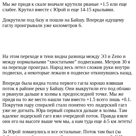
Мы же придя к скале вначале крутили рваные +1.5 или еще
слабее. Крутил вместе с Юрой и еще 14-15 крыльями.
Докрутили под базу и пошли на Байшу. Впереди идущему
гаглу проигрывали уже километров 6.
На этом переходе в тени видна разница между Э3 и Zeno и
между нормальными “хвостатыми” подвесками. Метров 30 я
на переходе проиграл. Народ весь летел сложив руки внутри
подвески, а некоторые лежали в подвеске откинувшись назад.
Впереди была видна толпа первого гагла хорошо взявшая
поток в районе реки у Байшу. Они выкрутили его под облако
и рванули дальше в холмы к предпоследней точке. Мы же
придя на то же место нашли там вместо +1.5 всего лишь +0.1.
Покрутив пару спиралей стало понятно что лидерский гагл
уже не догнать. Юра первый сорвался дальше в холмы. Там
вдалеке лидерский гагл взял очередной поток. Правда взяле
они его на высоте выше чем мы, а нам туда еще 4-5 км лететь!
За Юрой ломанулись и все остальные. Поток там был (за