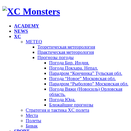
ACADEMY
NEWS
XC
METEO
Теоретическая метеорология
Практическая метеорология
Прогнозы погоды
Погода Бир. Индия.
Погода Покхара. Непал.
Парадром “Кончинка” Тульская обл.
Погода “Новое” Московская обл.
Парадром “Рыболово” Московская обл.
Погода Вяжи (Новосиль) Орловская
область.
Погода Юца.
Ближайшие прогнозы
Стратегия и тактика XC полета
Места
Полеты
Бивак