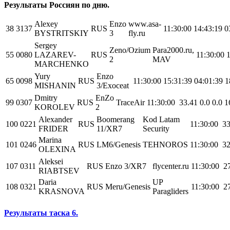
Результаты Россиян по дню.
Alexey
Enzo
www.asa-
38
3137
RUS
11:30:00
14:43:19
0
BYSTRITSKIY
3
fly.ru
Sergey
Zeno/Ozium
Para2000.ru,
55
0080
LAZAREV-
RUS
11:30:00
1
2
MAV
MARCHENKO
Yury
Enzo
65
0098
RUS
11:30:00
15:31:39
04:01:39
1
MISHANIN
3/Exoceat
Dmitry
EnZo
99
0307
RUS
TraceAir
11:30:00
33.41
0.0
0.0
1
KOROLEV
2
Alexander
Boomerang
Kod Latam
100
0221
RUS
11:30:00
33
FRIDER
11/XR7
Security
Marina
101
0246
RUS
LM6/Genesis
TEHNOROS
11:30:00
32
OLEXINA
Aleksei
107
0311
RUS
Enzo 3/XR7
flycenter.ru
11:30:00
2
RIABTSEV
Daria
UP
108
0321
RUS
Meru/Genesis
11:30:00
2
KRASNOVA
Paragliders
Результаты таска 6.