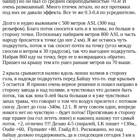
байшу) но он был со средней скороподъемностью +0.4! И
очень размазанный. Много птичек летало, но все протяжки
под них не давали эффекта. Все те же 0.3-0.4 по усреднителю.
Долго и нудно выживаем с 500 метров ASL (300 над
рельефом). Благо поток сносится хать и в холмы, но больше в
сторону точки. Потихоньку набираем метров 800 ASL и часть
народу бросается к точке (до нее 2 км). Я же остаюсь чуть
подкрутить, поток и так сносит почти на точку (угол между
сносом и ветром в 30 градусов), так что выгоднее подкрутить.
Набрав 860 иду на точку, беру ее и возвращаюсь обратно.
Пришел на крышу тем кто ушел раньше метров на 70 выше.
2 крыла срываются налево вдоль линии холмов в сторону
гола, в надежде подкрутить перед Байшу что-то. еще крыльев
5 остается Я принял очень верное решение и пошел направо в
сторону завода и над полями. я чувствовал что должен быть
поток, так как зона 0-лей была большая и я уже чувствовал
запах травы, что говорит о том что воздух прилетел с потоком
снизу. Долет до гола -340м, 12:1. Я лечу совсем один, впереди
никого нет но чувствую – будет поток! Протягиваю в сторону
еще правее (на гол лететь левее) и наконец нахожу тот самый
поток. +2, отлично !!!! Делаю 4-5 спиралей, LK пишет +130м.,
Oudie +60, Flymaster +80. Глайд 8:1. Рискованно, но над
байшу должно поддерживать, да и спидсекция сегодня 3 км а