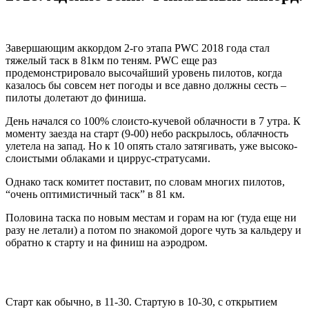
Завершающим аккордом 2-го этапа PWC 2018 года стал
тяжелый таск в 81км по теням. PWC еще раз
продемонстрировало высочайший уровень пилотов, когда
казалось бы совсем нет погоды и все давно должны сесть –
пилоты долетают до финиша.
День начался со 100% слоисто-кучевой облачности в 7 утра. К
моменту заезда на старт (9-00) небо раскрылось, облачность
улетела на запад. Но к 10 опять стало затягивать, уже высоко-
слоистыми облаками и циррус-стратусами.
Однако таск комитет поставит, по словам многих пилотов,
“очень оптимистичный таск” в 81 км.
Половина таска по новым местам и горам на юг (туда еще ни
разу не летали) а потом по знакомой дороге чуть за кальдеру и
обратно к старту и на финиш на аэродром.
Старт как обычно, в 11-30. Стартую в 10-30, с открытием