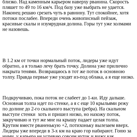
близко. Над каменным карьером наверху рванина. Скорость
пляшет то 49 то 16 км/ч. Под базу уже выбрать не удается.
Наконец решаю срезать чуть в равнину. Тут спокойнее, хотя
потоки послабее. Впереди очень живописный пейзаж,
красивые скалы и изумрудная долина. Горы тут уже холмами
не назовешь.
В 1.2 км от точки нормальный поток, лидеры уже идут
обратно, а я только лечу брать точку. Долина уже прилично
накрыта тенями. Возвращаюсь в тот же поток в основною
толпу. Правда первые уже уходят из-под облака, а я еще низко.
Подкручиваю, пока поток не слабеет до 1-ки. Иду дальше.
Основная толпа идет по стенке, а я с еще 10 крыльями режу
по долине до 2-го скального выступа (ребра). На скальном
выступе стенки хоть и пришел низко, но нахожу поток,
закручиваю и тут же мне на крышу падает целая толпа.
Крутим вместе рваненькую +2, потихоньку вылезаем вверх.
Лидеры уже впереди в 3-х км на краю гор набирают. Гоню за
ними, у карьера не успеваю совсем чуток и вижу как