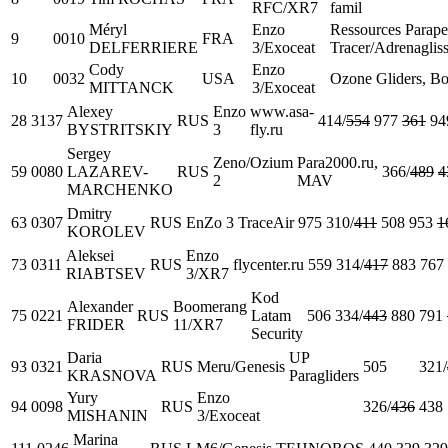
RFC/XR7
famil
Méryl
Enzo
Ressources Parap
9
0010
FRA
DELFERRIERE
3/Exoceat
Tracer/Adrenaglis
Cody
Enzo
10
0032
USA
Ozone Gliders, Bo
MITTANCK
3/Exoceat
Alexey
Enzo
www.asa-
28
3137
RUS
414/
554
977
361
94
BYSTRITSKIY
3
fly.ru
Sergey
Zeno/Ozium
Para2000.ru,
59
0080
LAZAREV-
RUS
366/
489
4
2
MAV
MARCHENKO
Dmitry
63
0307
RUS
EnZo 3
TraceAir
975
310/
411
508
953
1
KOROLEV
Aleksei
Enzo
73
0311
RUS
flycenter.ru
559
314/
417
883
767
RIABTSEV
3/XR7
Kod
Alexander
Boomerang
75
0221
RUS
Latam
506
334/
443
880
791
FRIDER
11/XR7
Security
Daria
UP
93
0321
RUS
Meru/Genesis
505
321/
KRASNOVA
Paragliders
Yury
Enzo
94
0098
RUS
326/
436
438
MISHANIN
3/Exoceat
Marina