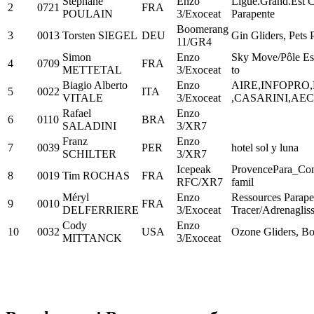
Stéphane
Enzo
Ligue.Grand.Est
2
0721
FRA
POULAIN
3/Exoceat
Parapente
Boomerang
3
0013
Torsten SIEGEL
DEU
Gin Gliders, Pets
11/GR4
Simon
Enzo
Sky Move/Pôle Es
4
0709
FRA
METTETAL
3/Exoceat
to
Biagio Alberto
Enzo
AIRE,INFOPRO
5
0022
ITA
VITALE
3/Exoceat
,CASARINI,AEC
Rafael
Enzo
6
0110
BRA
SALADINI
3/XR7
Franz
Enzo
7
0039
PER
hotel sol y luna
SCHILTER
3/XR7
Icepeak
ProvencePara_Co
8
0019
Tim ROCHAS
FRA
RFC/XR7
famil
Méryl
Enzo
Ressources Parap
9
0010
FRA
DELFERRIERE
3/Exoceat
Tracer/Adrenaglis
Cody
Enzo
10
0032
USA
Ozone Gliders, Bo
MITTANCK
3/Exoceat