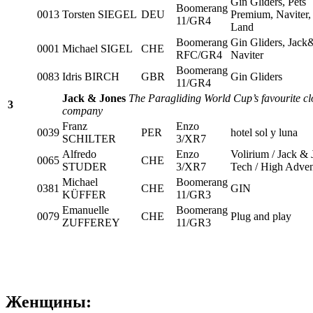
Gin Gliders, Pets
Boomerang
0013
Torsten SIEGEL
DEU
Premium, Naviter,
11/GR4
Land
Boomerang
Gin Gliders, Jack
0001
Michael SIGEL
CHE
RFC/GR4
Naviter
Boomerang
0083
Idris BIRCH
GBR
Gin Gliders
11/GR4
Jack & Jones
The Paragliding World Cup’s favourite cl
3
company
Franz
Enzo
0039
PER
hotel sol y luna
SCHILTER
3/XR7
Alfredo
Enzo
Volirium / Jack & 
0065
CHE
STUDER
3/XR7
Tech / High Adven
Michael
Boomerang
0381
CHE
GIN
KÜFFER
11/GR3
Emanuelle
Boomerang
0079
CHE
Plug and play
ZUFFEREY
11/GR3
Женщины: