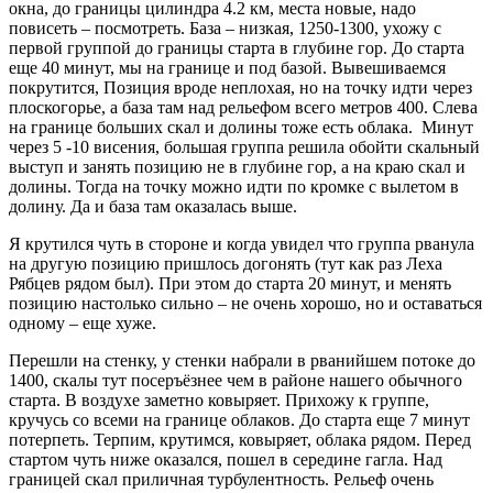
окна, до границы цилиндра 4.2 км, места новые, надо
повисеть – посмотреть. База – низкая, 1250-1300, ухожу с
первой группой до границы старта в глубине гор. До старта
еще 40 минут, мы на границе и под базой. Вывешиваемся
покрутится, Позиция вроде неплохая, но на точку идти через
плоскогорье, а база там над рельефом всего метров 400. Слева
на границе больших скал и долины тоже есть облака. Минут
через 5 -10 висения, большая группа решила обойти скальный
выступ и занять позицию не в глубине гор, а на краю скал и
долины. Тогда на точку можно идти по кромке с вылетом в
долину. Да и база там оказалась выше.
Я крутился чуть в стороне и когда увидел что группа рванула
на другую позицию пришлось догонять (тут как раз Леха
Рябцев рядом был). При этом до старта 20 минут, и менять
позицию настолько сильно – не очень хорошо, но и оставаться
одному – еще хуже.
Перешли на стенку, у стенки набрали в рванийшем потоке до
1400, скалы тут посеръёзнее чем в районе нашего обычного
старта. В воздухе заметно ковыряет. Прихожу к группе,
кручусь со всеми на границе облаков. До старта еще 7 минут
потерпеть. Терпим, крутимся, ковыряет, облака рядом. Перед
стартом чуть ниже оказался, пошел в середине гагла. Над
границей скал приличная турбулентность. Рельеф очень