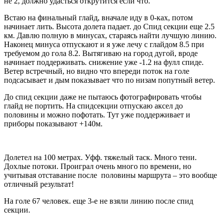
не 2, должно удасться открутится если что.
Встаю на финальный глайд, вначале иду в 0-ках, потом
начинает лить. Высота долета падает. до Спид секции еще 2.5
км. Давлю полную в минусах, стараясь найти лучшую линию.
Наконец минуса отпускают и я уже лечу с глайдом 8.5 при
требуемом до гола 8.2. Вытягиваю на город дугой, вроде
начинает поддерживать. снижение уже -1.2 на фулл спиде.
Ветер встречный, но видно что впереди поток на голе
подсасывает и дым показывает что по низам попутный ветер.
До спид секции даже не пытаюсь фотографировать чтобы
глайд не портить. На спидсекции отпускаю аксел до
половины и можно пофотать. Тут уже поддерживает и
приборы показывают +140м.
Долетел на 100 метрах. Уфф. тяжелый таск. Много тени.
Дохлые потоки. Проиграл очень много по времени, но
учитывая отставание после половины маршрута – это вообще
отличный результат!
На голе 67 человек. еще 3-е не взяли линию после спид
секции.