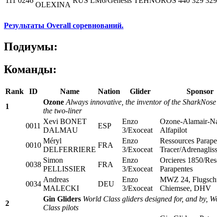
111
0246
RUS
LM6/Genesis
TEHNOROS
440
329
329
OLEXINA
Результаты Overall соревнований.
Подиумы:
Команды:
Rank
ID
Name
Nation
Glider
Sponsor
Ozone
Always innovative, the inventor of the SharkNose
1
the two-liner
Xevi BONET
Enzo
Ozone-Alamair-Na
0011
ESP
DALMAU
3/Exoceat
Alfapilot
Méryl
Enzo
Ressources Parap
0010
FRA
DELFERRIERE
3/Exoceat
Tracer/Adrenaglis
Simon
Enzo
Orcieres 1850/Res
0038
FRA
PELLISSIER
3/Exoceat
Parapentes
Andreas
Enzo
MWZ 24, Flugsch
0034
DEU
MALECKI
3/Exoceat
Chiemsee, DHV
Gin Gliders
World Class gliders designed for, and by, W
2
Class pilots