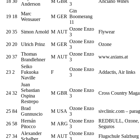
18
30
M
GBR
Anciano Wines
Anderson
3
Gin
Marc
19
18
M
GER
Boomerang
Wensauer
11
Ozone Enzo
20
35
Simon Arnold
M
AUT
Flywear
3
Ozone Enzo
20
20
Ulrich Prinz
M
GER
Ozone
3
Thomas
Ozone Enzo
20
37
M
AUT
www.axians.at
Brandlehner
3
Seiko
Ozone Enzo
23
2
Fukuoka
F
Addactis, Air links
3
Naville
Juan
Sebastian
Ozone Enzo
24
32
M
GBR
Cross Country Maga
Ospina
3
Restrepo
Brad
Ozone Enzo
25
84
M
USA
sivclinic.com – parag
Gunnuscio
3
Hernán
Ozone Enzo
REDBULL, Ozone, Li
26
58
M
ARG
Pitocco
3
Seguros
Alexander
Ozone Enzo
27
34
M
AUT
Flugschule Salzburg 
Schalber
3