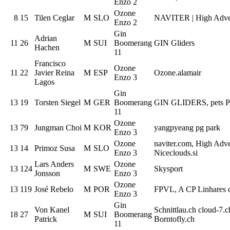
Enzo 2
Ozone
8
15
Tilen Ceglar
M
SLO
NAVITER | High Adven
Enzo 2
Gin
Adrian
11
26
M
SUI
Boomerang
GIN Gliders
Hachen
11
Francisco
Ozone
11
22
Javier Reina
M
ESP
Ozone.alamair
Enzo 3
Lagos
Gin
13
19
Torsten Siegel
M
GER
Boomerang
GIN GLIDERS, pets Pr
11
Ozone
13
79
Jungman Choi
M
KOR
yangpyeang pg park
Enzo 3
Ozone
naviter.com, High Adve
13
14
Primoz Susa
M
SLO
Enzo 3
Niceclouds.si
Lars Anders
Ozone
13
124
M
SWE
Skysport
Jonsson
Enzo 3
Ozone
13
119
José Rebelo
M
POR
FPVL, A CP Linhares d
Enzo 3
Gin
Von Kanel
Schnittlau.ch cloud-7
18
27
M
SUI
Boomerang
Patrick
Borntofly.ch
11