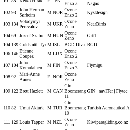
101
85
Keiko Hiraki
F
JPN
Enzo 3
Nagao
John Herman
Ozone
102
93
M
NOR
Kystdesign
Sørheim
Enzo 2
Volodymyr
Ozone
103
134
M
UKR
NearBirds
Perevalov
Zeno
Ozone
104
69
Jozsef Szabo
M
HUN
Griff
Zeno
104
139
Goldsmith Tyr
M
ISL
BGD Diva
BGD
Etienne
Ozone
106
146
M
LUX
Coupez
Enzo 2
Juho
Ozone
107
104
M
FIN
Flymigu
Komulainen
Enzo 3
Mari-Anne
Ozone
108
92
F
NOR
Aanes
Zeno
Gin
109
122
Brett Hazlett
M
CAN
Boomerang
GIN | navITer | Flytec
11
Gin
110
82
Umut Akturk
M
TUR
Boomerang
Turkish Aeronautical A
10
Ozone
111
129
Louis Tapper
M
NZL
Kiwiparagliding.co.nz
Zeno