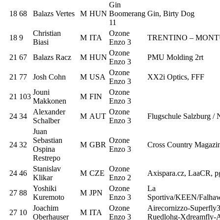
Gin
18
68
Balazs Vertes
M
HUN
Boomerang
Gin, Birty Dog
11
Christian
Ozone
18
9
M
ITA
TRENTINO – MONTU
Biasi
Enzo 3
Ozone
21
67
Balazs Racz
M
HUN
PMU Molding 2rt
Enzo 3
Ozone
21
77
Josh Cohn
M
USA
XX2i Optics, FFF
Enzo 3
Jouni
Ozone
21
103
M
FIN
Makkonen
Enzo 3
Alexander
Ozone
24
34
M
AUT
Flugschule Salzburg / 
Schalber
Enzo 3
Juan
Sebastian
Ozone
24
32
M
GBR
Cross Country Magazi
Ospina
Enzo 3
Restrepo
Stanislav
Ozone
24
46
M
CZE
Axispara.cz, LaaCR, p
Klikar
Enzo 2
Yoshiki
Ozone
La
27
88
M
JPN
Kuremoto
Enzo 3
Sportiva/KEEN/Falhaw
Joachim
Ozone
Airecornizzo-Superfly
27
10
M
ITA
Oberhauser
Enzo 3
Ruedlohg-Xdreamfly-