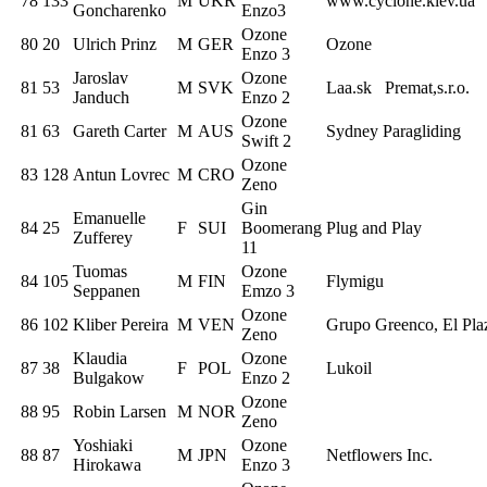
78
133
M
UKR
www.cyclone.kiev.ua
Goncharenko
Enzo3
Ozone
80
20
Ulrich Prinz
M
GER
Ozone
Enzo 3
Jaroslav
Ozone
81
53
M
SVK
Laa.sk Premat,s.r.o.
Janduch
Enzo 2
Ozone
81
63
Gareth Carter
M
AUS
Sydney Paragliding
Swift 2
Ozone
83
128
Antun Lovrec
M
CRO
Zeno
Gin
Emanuelle
84
25
F
SUI
Boomerang
Plug and Play
Zufferey
11
Tuomas
Ozone
84
105
M
FIN
Flymigu
Seppanen
Emzo 3
Ozone
86
102
Kliber Pereira
M
VEN
Grupo Greenco, El Pla
Zeno
Klaudia
Ozone
87
38
F
POL
Lukoil
Bulgakow
Enzo 2
Ozone
88
95
Robin Larsen
M
NOR
Zeno
Yoshiaki
Ozone
88
87
M
JPN
Netflowers Inc.
Hirokawa
Enzo 3