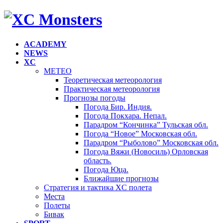
ACADEMY
NEWS
XC
METEO
Теоретическая метеорология
Практическая метеорология
Прогнозы погоды
Погода Бир. Индия.
Погода Покхара. Непал.
Парадром “Кончинка” Тульская обл.
Погода “Новое” Московская обл.
Парадром “Рыболово” Московская обл.
Погода Вяжи (Новосиль) Орловская
область.
Погода Юца.
Ближайшие прогнозы
Стратегия и тактика XC полета
Места
Полеты
Бивак