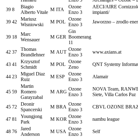
Biagio
Ozone
AECI/AIRE Cornizzol
39
8
M
ITA
Alberto Vitale
Enzo 3
impianti/
Mariusz
Ozone
39
42
M
POL
Jaworzno – zrodlo ener
Wisniowski
Enzo 3
Gin
Marc
39
18
M
GER
Boomerang
Wensauer
11
Thomas
Ozone
42
37
M
AUT
www.axians.at
Brandlehner
Enzo 3
Krzysztof
Ozone
43
41
M
POL
QNT Systemy Informa
Schmidt
Zeno
Miguel Diaz
Ozone
44
23
M
ESP
Alamair
Ruiz
Enzo 3
Martin
Ozone
NOVA Team, RANWE
45
59
Romero
M
ARG
Enzo 3
Siete, Villa Carlos Paz
Garayzabal
Deonir
Ozone
45
72
M
BRA
CBVL OZONE BRAZ
Spancerski
Enzo 3
Youngjong
Ozone
47
81
M
KOR
nambu league
Park
Enzo 3
Jared
Ozone
48
76
M
USA
Self
Anderson
Enzo 3