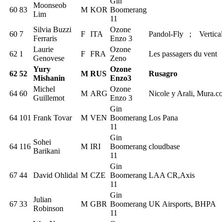
Gin
Moonseob
60
83
M
KOR
Boomerang
Lim
11
Silvia Buzzi
Ozone
60
7
F
ITA
Pandol-Fly ; Vertical
Ferraris
Enzo 3
Laurie
Ozone
62
1
F
FRA
Les passagers du vent
Genovese
Zeno
Yury
Ozone
62
52
M
RUS
Rusagro
Mishanin
Enzo3
Michel
Ozone
64
60
M
ARG
Nicole y Arali, Mura.
Guillemot
Enzo 3
Gin
64
101
Frank Tovar
M
VEN
Boomerang
Los Pana
11
Gin
Sohei
64
116
M
IRI
Boomerang
cloudbase
Barikani
11
Gin
67
44
David Ohlidal
M
CZE
Boomerang
LAA CR,Axis
11
Gin
Julian
67
33
M
GBR
Boomerang
UK Airsports, BHPA
Robinson
11