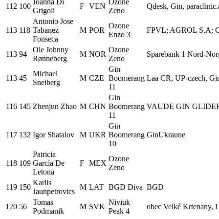
Joanna Di
Ozone
112
100
F
VEN
Qdesk, Gin, paraclinic.
Grigoli
Zeno
Antonio Jose
Ozone
113
118
Tabanez
M
POR
FPVL; AGROL S.A; C
Enzo 3
Fonseca
Ole Johnny
Ozone
113
94
M
NOR
Sparebank 1 Nord-Nor
Rønneberg
Zeno
Gin
Michael
113
45
M
CZE
Boomerang
Laa CR, UP-czech, Gi
Sneiberg
11
Gin
116
145
Zhenjun Zhao
M
CHN
Boomerang
VAUDE GIN GLIDE
11
Gin
117
132
Igor Shatalov
M
UKR
Boomerang
GinUkraune
10
Patricia
Ozone
118
109
García De
F
MEX
Zeno
Letona
Karlis
119
150
M
LAT
BGD Diva
BGD
Jaunpetrovics
Tomas
Niviuk
120
56
M
SVK
obec Velké Krtenany
Podmanik
Peak 4