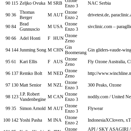
Ozone
90
115
Zeljko Ovuka
M
SRB
NAC Serbia
Enzo 3
Thomas
Ozone
90
36
M
AUT
drivetest.de, paraclinic.
Berger
Enzo 2
Brad
Ozone
90
84
M
USA
sivclinic.com – paragll
Gunnuscio
Enzo 3
Ozone
90
66
Adel Honti
F
HUN
Zeno
Gin
94
144
Junming Song
M
CHN
Gin gliders-vaude-wing
Boomerang
Ozone
95
61
Kari Ellis
F
AUS
Fly Ozone Australia, C
Zeno
Ozone
96
137
Remko Bolt
M
NED
http://www.winchline.n
Zeno
Ozone
97
130
Matt Senior
M
NZL
300 Peaks, Ozone
Enzo 3
J.P. Robert
Ozone
98
123
M
CAN
nodily.com / United N
Vandenbegine
Enzo 3
Ozone
99
35
Simon Arnold
M
AUT
Flywear
Enzo 3
Ozone
100
142
Yoshi Pasha
M
INA
IndonesiaXClovers, xT
Enzo 2
Ozone
API / SKY ASAGIRI / F