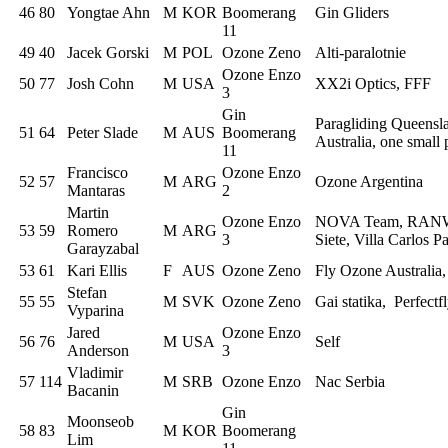
46
80
Yongtae Ahn
M
KOR
Boomerang
Gin Gliders
11
49
40
Jacek Gorski
M
POL
Ozone Zeno
Alti-paralotnie
Ozone Enzo
50
77
Josh Cohn
M
USA
XX2i Optics, FFF
3
Gin
Paragliding Queensl
51
64
Peter Slade
M
AUS
Boomerang
Australia, one small 
11
Francisco
Ozone Enzo
52
57
M
ARG
Ozone Argentina
Mantaras
2
Martin
Ozone Enzo
NOVA Team, RANW
53
59
Romero
M
ARG
3
Siete, Villa Carlos P
Garayzabal
53
61
Kari Ellis
F
AUS
Ozone Zeno
Fly Ozone Australia,
Stefan
55
55
M
SVK
Ozone Zeno
Gai statika, Perfe
Vyparina
Jared
Ozone Enzo
56
76
M
USA
Self
Anderson
3
Vladimir
57
114
M
SRB
Ozone Enzo
Nac Serbia
Bacanin
Gin
Moonseob
58
83
M
KOR
Boomerang
Lim