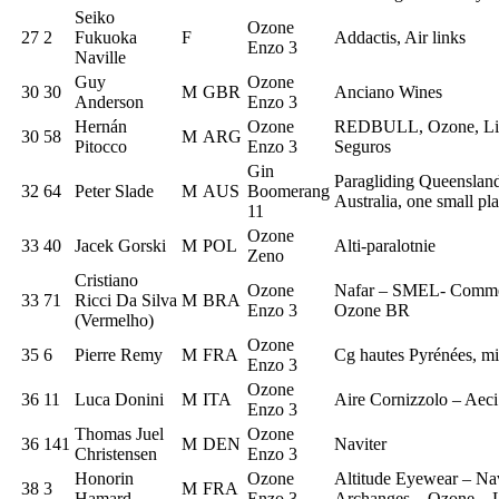
Seiko
Ozone
27
2
Fukuoka
F
Addactis, Air links
Enzo 3
Naville
Guy
Ozone
30
30
M
GBR
Anciano Wines
Anderson
Enzo 3
Hernán
Ozone
REDBULL, Ozone, Ligh
30
58
M
ARG
Pitocco
Enzo 3
Seguros
Gin
Paragliding Queensland
32
64
Peter Slade
M
AUS
Boomerang
Australia, one small pl
11
Ozone
33
40
Jacek Gorski
M
POL
Alti-paralotnie
Zeno
Cristiano
Ozone
Nafar – SMEL- Commer
33
71
Ricci Da Silva
M
BRA
Enzo 3
Ozone BR
(Vermelho)
Ozone
35
6
Pierre Remy
M
FRA
Cg hautes Pyrénées, m
Enzo 3
Ozone
36
11
Luca Donini
M
ITA
Aire Cornizzolo – Aeci
Enzo 3
Thomas Juel
Ozone
36
141
M
DEN
Naviter
Christensen
Enzo 3
Honorin
Ozone
Altitude Eyewear – Na
38
3
M
FRA
Hamard
Enzo 3
Archanges – Ozone – L