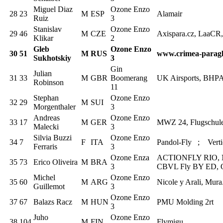
Miguel Diaz
Ozone Enzo
28
23
M
ESP
Alamair
Ruiz
3
Stanislav
Ozone Enzo
29
46
M
CZE
Axispara.cz, LaaCR,
Klikar
2
Gleb
Ozone Enzo
30
51
M
RUS
www.crimea-paragl
Sukhotskiy
3
Gin
Julian
31
33
M
GBR
Boomerang
UK Airsports, BHP
Robinson
11
Stephan
Ozone Enzo
32
29
M
SUI
Morgenthaler
3
Andreas
Ozone Enzo
33
17
M
GER
MWZ 24, Flugschul
Malecki
3
Silvia Buzzi
Ozone Enzo
34
7
F
ITA
Pandol-Fly ; Vertic
Ferraris
3
Ozone Enza
ACTIONFLY RIO, 
35
73
Erico Oliveira
M
BRA
3
CBVL Fly BY ED,
Michel
Ozone Enzo
35
60
M
ARG
Nicole y Arali, Mur
Guillemot
3
Ozone Enzo
37
67
Balazs Racz
M
HUN
PMU Molding 2rt
3
Juho
Ozone Enzo
38
104
M
FIN
Flymigu