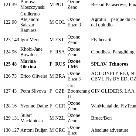
Bartosz
Ozone
121
39
M
POL
Beskid Paraserwis, Fi
Moszczynski
Zeno
Guillermo
Alejandro
Ozone
Agrotur – parque du cat
122
90
M
COL
Salazar
Enzo 3
dal quindio
Ramirez
Ozone
123
149
Igor Merk
M
EST
Flytheearth
Zeno
Khobi-Jane
Ozone
124
96
F
RSA
Cloudbase Paragliding
Bowden
Zeno
Marina
Ozone
125
48
F
RUS
SPLAV, Tehnoros
Olexina
LM6
Ozone
ACTIONFLY RIO, NI
126
73
Erico Oliveira
M
BRA
Enza 3
CBVL Fly BY ED, 
Gin
127
43
Petra Slivova
F
CZE
Boomerang
GIN GLIDERS, LAA
11
Ozone
128
16
Yvonne Dathe
F
GER
WinMental.de, FlyTea
Zeno
Stuart
Ozone
129
131
M
NZL
Bruce/Ben
Mackintosh
Zeno
Ozone
130
127
Antoni Buljan
M
CRO
Absolute adventure
Enzo