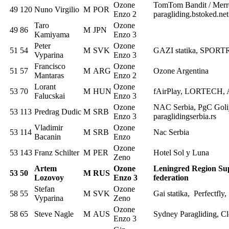
Ozone
TomTom Bandit / Merrel
49
120
Nuno Virgilio
M
POR
Enzo 2
paragliding.bstoked.net
Taro
Ozone
49
86
M
JPN
Kamiyama
Enzo 3
Peter
Ozone
51
54
M
SVK
GAZI statika, SPORTR
Vyparina
Enzo 3
Francisco
Ozone
51
57
M
ARG
Ozone Argentina
Mantaras
Enzo 2
Lorant
Ozone
53
70
M
HUN
fAirPlay, LORTECH, A
Falucskai
Enzo 3
Ozone
NAC Serbia, PgC Goli
53
113
Predrag Dudic
M
SRB
Enzo 3
paraglidingserbia.rs
Vladimir
Ozone
53
114
M
SRB
Nac Serbia
Bacanin
Enzo
Ozone
53
143
Franz Schilter
M
PER
Hotel Sol y Luna
Zeno
Artem
Ozone
Leningred Region Supe
53
50
M
RUS
Lozovoy
Enzo 3
federation
Stefan
Ozone
58
55
M
SVK
Gai statika, Perfect
Vyparina
Zeno
Ozone
58
65
Steve Nagle
M
AUS
Sydney Paragliding, Cl
Enzo 3