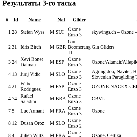
Результаты 3-го таска
#
Id
Name
Nat
Glider
Ozone
1
28
Stefan Wyss
M
SUI
skywings.ch – Ozone 
Enzo 3
Gin
2
31
Idris Birch
M
GBR
Boomerang
Gin Gliders
11
Xevi Bonet
Ozone
3
24
M
ESP
Ozone/Alamair/Alfapil
Dalmau
Enzo 3
Ozone
Agring doo, Naviter, H
4
13
Jurij Vidic
M
SLO
Enzo 3
Slovenian Paragliding 
Félix
Ozone
4
21
M
ESP
OZONE-NACEX-CERT
Rodriguez
Enzo 3
Rafael
Ozone
4
74
M
BRA
CBVL
Saladini
Enzo 3
Ozone
7
5
Luc Armant
M
FRA
Ozone
Enzo 3
Ozone
8
12
Dusan Oroz
M
SLO
Enzo 2
Ozone
8
4
Julien Wirtz
M
FRA
Ozone, Certika