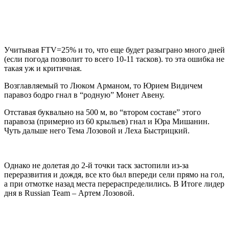
Учитывая FTV=25% и то, что еще будет разыграно много дней
(если погода позволит то всего 10-11 тасков). то эта ошибка не
такая уж и критичная.
Возглавляемый то Люком Арманом, то Юрием Видичем
паравоз бодро гнал в “родную” Монет Авену.
Отставая буквально на 500 м, во “втором составе” этого
паравоза (примерно из 60 крыльев) гнал и Юра Мишанин.
Чуть дальше него Тема Лозовой и Леха Быстрицкий.
Однако не долетая до 2-й точки таск застопили из-за
переразвития и дождя, все кто был впереди сели прямо на гол,
а при отмотке назад места перераспределились. В Итоге лидер
дня в Russian Team – Артем Лозовой.