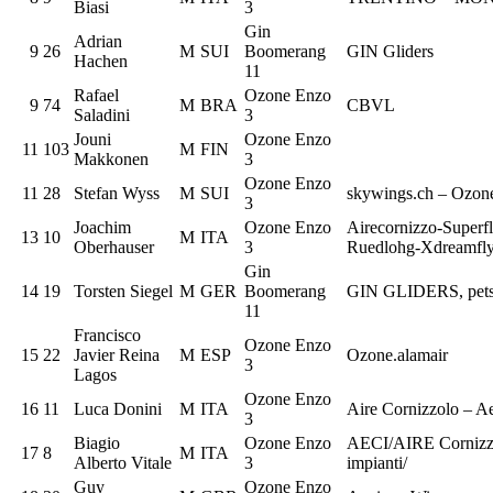
Biasi
3
Gin
Adrian
9
26
M
SUI
Boomerang
GIN Gliders
Hachen
11
Rafael
Ozone Enzo
9
74
M
BRA
CBVL
Saladini
3
Jouni
Ozone Enzo
11
103
M
FIN
Makkonen
3
Ozone Enzo
11
28
Stefan Wyss
M
SUI
skywings.ch – Ozon
3
Joachim
Ozone Enzo
Airecornizzo-Superf
13
10
M
ITA
Oberhauser
3
Ruedlohg-Xdreamfl
Gin
14
19
Torsten Siegel
M
GER
Boomerang
GIN GLIDERS, pets 
11
Francisco
Ozone Enzo
15
22
Javier Reina
M
ESP
Ozone.alamair
3
Lagos
Ozone Enzo
16
11
Luca Donini
M
ITA
Aire Cornizzolo – Ae
3
Biagio
Ozone Enzo
AECI/AIRE Cornizz
17
8
M
ITA
Alberto Vitale
3
impianti/
Guy
Ozone Enzo