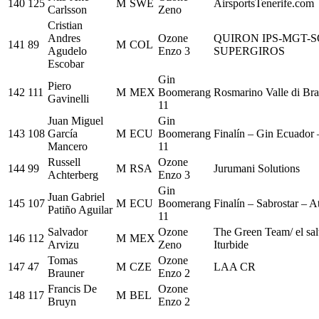
140
125
M
SWE
AirsportsTenerife.com
Carlsson
Zeno
Cristian
Andres
Ozone
QUIRON IPS-MGT-
141
89
M
COL
Agudelo
Enzo 3
SUPERGIROS
Escobar
Gin
Piero
142
111
M
MEX
Boomerang
Rosmarino Valle di Br
Gavinelli
11
Juan Miguel
Gin
143
108
García
M
ECU
Boomerang
Finalín – Gin Ecuador
Mancero
11
Russell
Ozone
144
99
M
RSA
Jurumani Solutions
Achterberg
Enzo 3
Gin
Juan Gabriel
145
107
M
ECU
Boomerang
Finalín – Sabrostar – A
Patiño Aguilar
11
Salvador
Ozone
The Green Team/ el sal
146
112
M
MEX
Arvizu
Zeno
Iturbide
Tomas
Ozone
147
47
M
CZE
LAA CR
Brauner
Enzo 2
Francis De
Ozone
148
117
M
BEL
Bruyn
Enzo 2