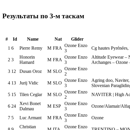
Результаты по 3-м таскам
#
Id
Name
Nat
Glider
Ozone Enzo
1
6
Pierre Remy
M
FRA
Cg hautes Pyrénées,
3
Honorin
Ozone Enzo
Altitude Eyewear – 
2
3
M
FRA
Hamard
3
Archanges – Ozone 
Ozone Enzo
3
12
Dusan Oroz
M
SLO
2
Ozone Enzo
Agring doo, Naviter
4
13
Jurij Vidic
M
SLO
3
Slovenian Paraglidin
Ozone Enzo
5
15
Tilen Ceglar
M
SLO
NAVITER | High Adv
2
Xevi Bonet
Ozone Enzo
6
24
M
ESP
Ozone/Alamair/Alfap
Dalmau
3
Ozone Enzo
7
5
Luc Armant
M
FRA
Ozone
3
Christian
Ozone Enzo
8
9
M
ITA
TRENTINO – MON