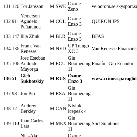
Ozone
131
126
Tor Jansson
M
SWE
velodrom.se skysport.s
Zeno
Yemerson
Ozone
132
91
Agudelo
M
COL
QUIRON IPS
Enzo 3
Peñaranda
Ozone
133
147
Illia Zhuk
M
BLR
BFAS
Enzo 3
Frank Van
UP Trango
134
136
M
NED
Van Renesse Financiel
Renesse
XC 3
Jose Esteban
Gin
135
106
Andrade
M
ECU
Boomerang
Finalín | Gin Ecuador |
Mayorga
11
Gleb
Ozone
136
51
M
RUS
www.crimea-paraglid
Sukhotskiy
Enzo 3
Gin
137
98
Jon Pio
M
RSA
Boomerang
11
Andrew
Niviuk
138
121
M
CAN
Berkley
Icepeak 4
Gin
Juan Carlos
139
110
M
MEX
Boomerang
Surf Solutions
Lara
11
Nils-Ake
Ozone