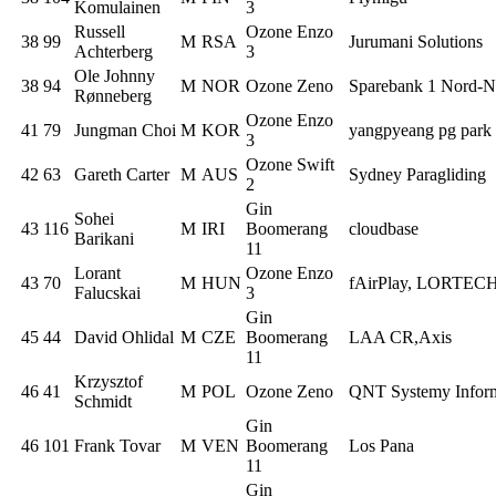
Komulainen
3
Russell
Ozone Enzo
38
99
M
RSA
Jurumani Solutions
Achterberg
3
Ole Johnny
38
94
M
NOR
Ozone Zeno
Sparebank 1 Nord-N
Rønneberg
Ozone Enzo
41
79
Jungman Choi
M
KOR
yangpyeang pg park
3
Ozone Swift
42
63
Gareth Carter
M
AUS
Sydney Paragliding
2
Gin
Sohei
43
116
M
IRI
Boomerang
cloudbase
Barikani
11
Lorant
Ozone Enzo
43
70
M
HUN
fAirPlay, LORTECH,
Falucskai
3
Gin
45
44
David Ohlidal
M
CZE
Boomerang
LAA CR,Axis
11
Krzysztof
46
41
M
POL
Ozone Zeno
QNT Systemy Infor
Schmidt
Gin
46
101
Frank Tovar
M
VEN
Boomerang
Los Pana
11
Gin