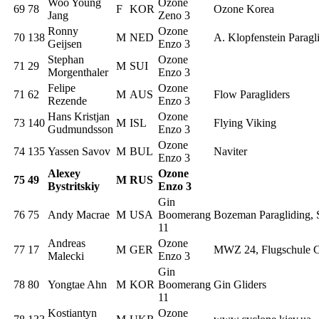
Woo Young
Ozone
69
78
F
KOR
Ozone Korea
Jang
Zeno 3
Ronny
Ozone
70
138
M
NED
A. Klopfenstein Paragl
Geijsen
Enzo 3
Stephan
Ozone
71
29
M
SUI
Morgenthaler
Enzo 3
Felipe
Ozone
71
62
M
AUS
Flow Paragliders
Rezende
Enzo 3
Hans Kristjan
Ozone
73
140
M
ISL
Flying Viking
Gudmundsson
Enzo 3
Ozone
74
135
Yassen Savov
M
BUL
Naviter
Enzo 3
Alexey
Ozone
75
49
M
RUS
Bystritskiy
Enzo 3
Gin
76
75
Andy Macrae
M
USA
Boomerang
Bozeman Paragliding, 
11
Andreas
Ozone
77
17
M
GER
MWZ 24, Flugschule 
Malecki
Enzo 3
Gin
78
80
Yongtae Ahn
M
KOR
Boomerang
Gin Gliders
11
Kostiantyn
Ozone