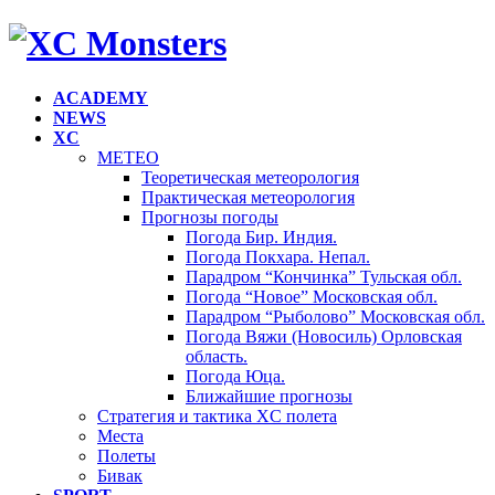
ACADEMY
NEWS
XC
METEO
Теоретическая метеорология
Практическая метеорология
Прогнозы погоды
Погода Бир. Индия.
Погода Покхара. Непал.
Парадром “Кончинка” Тульская обл.
Погода “Новое” Московская обл.
Парадром “Рыболово” Московская обл.
Погода Вяжи (Новосиль) Орловская
область.
Погода Юца.
Ближайшие прогнозы
Стратегия и тактика XC полета
Места
Полеты
Бивак