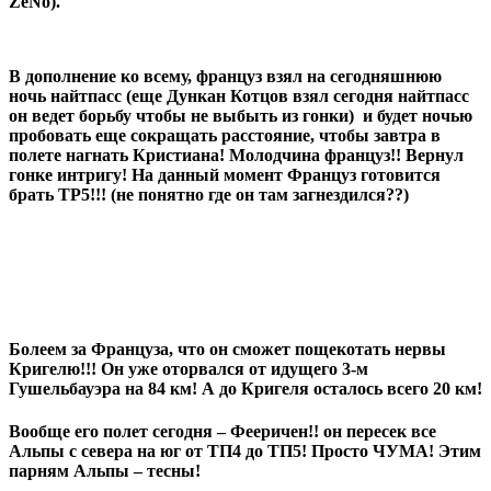
ZeNo).
В дополнение ко всему, француз взял на сегодняшнюю
ночь найтпасс (еще Дункан Котцов взял сегодня найтпасс
он ведет борьбу чтобы не выбыть из гонки) и будет ночью
пробовать еще сокращать расстояние, чтобы завтра в
полете нагнать Кристиана! Молодчина француз!! Вернул
гонке интригу! На данный момент Француз готовится
брать TP5!!! (не понятно где он там загнездился??)
Болеем за Француза, что он сможет пощекотать нервы
Кригелю!!! Он уже оторвался от идущего 3-м
Гушельбауэра на 84 км! А до Кригеля осталось всего 20 км!
Вообще его полет сегодня – Фееричен!! он пересек все
Альпы с севера на юг от ТП4 до ТП5! Просто ЧУМА! Этим
парням Альпы – тесны!