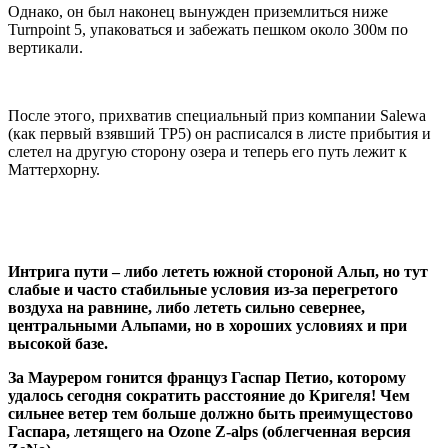
Однако, он был наконец вынужден приземлиться ниже
Turnpoint 5, упаковаться и забежать пешком около 300м по
вертикали.
После этого, прихватив специальный приз компании Salewa
(как первый взявший TP5) он расписался в листе прибытия и
слетел на другую сторону озера и теперь его путь лежит к
Маттерхорну.
Интрига пути – либо лететь южной стороной Альп, но тут
слабые и часто стабильные условия из-за перегретого
воздуха на равнине, либо лететь сильно севернее,
центральными Альпами, но в хороших условиях и при
высокой базе.
За Маурером гонится француз Гаспар Петио, которому
удалось сегодня сократить расстояние до Кригеля! Чем
сильнее ветер тем больше должно быть преимущестово
Гаспара, летящего на Ozone Z-alps (облегченная версия