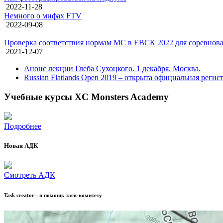
2022-11-28
Немного о мифах FTV
2022-09-08
Проверка соответствия нормам МС в ЕВСК 2022 для соревнован
2021-12-07
Анонс лекции Глеба Сухоцкого. 1 декабря. Москва.
Russian Flatlands Open 2019 – открыта официальная регис
Учебные курсы XC Monsters Academy
Подробнее
Новая АДК
Смотреть АДК
Task creator - в помощь таск-комитету