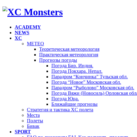
ACADEMY
NEWS
XC
METEO
Теоретическая метеорология
Практическая метеорология
Прогнозы погоды
Погода Бир. Индия.
Погода Покхара. Непал.
Парадром “Кончинка” Тульская обл.
Погода “Новое” Московская обл.
Парадром “Рыболово” Московская обл.
Погода Вяжи (Новосиль) Орловская обла
Погода Юца.
Ближайшие прогнозы
Стратегия и тактика XC полета
Места
Полеты
Бивак
SPORT