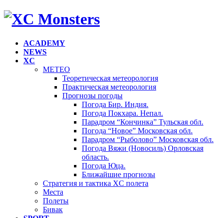
ACADEMY
NEWS
XC
METEO
Теоретическая метеорология
Практическая метеорология
Прогнозы погоды
Погода Бир. Индия.
Погода Покхара. Непал.
Парадром “Кончинка” Тульская обл.
Погода “Новое” Московская обл.
Парадром “Рыболово” Московская обл.
Погода Вяжи (Новосиль) Орловская
область.
Погода Юца.
Ближайшие прогнозы
Стратегия и тактика XC полета
Места
Полеты
Бивак