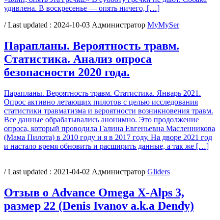
удивлена. В воскресенье — опять ничего, […]
/ Last updated :
2024-10-03
Администратор
MyMySer
Парапланы. Вероятность травм.
Статистика. Анализ опроса
безопасности 2020 года.
Парапланы. Вероятность травм. Статистика. Январь 2021.
Опрос активно летающих пилотов с целью исследования
статистики травматизма и вероятности возникновения травм.
Все данные обрабатывались анонимно. Это продолжение
опроса, который проводила Галина Евгеньевна Масленникова
(Мама Пилота) в 2010 году и я в 2017 году. На дворе 2021 год
и настало время обновить и расширить данные, а так же […]
/ Last updated :
2021-04-02
Администратор
Gliders
Отзыв о Advance Omega X-Alps 3,
размер 22 (Denis Ivanov a.k.a Dendy)