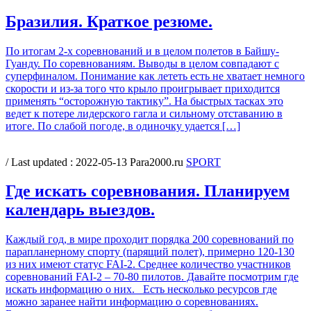
Бразилия. Краткое резюме.
По итогам 2-х соревнований и в целом полетов в Байшу-
Гуанду. По соревнованиям. Выводы в целом совпадают с
суперфиналом. Понимание как лететь есть не хватает немного
скорости и из-за того что крыло проигрывает приходится
применять “осторожную тактику”. На быстрых тасках это
ведет к потере лидерского гагла и сильному отставанию в
итоге. По слабой погоде, в одиночку удается […]
/ Last updated :
2022-05-13
Para2000.ru
SPORT
Где искать соревнования. Планируем
календарь выездов.
Каждый год, в мире проходит порядка 200 соревнований по
парапланерному спорту (парящий полет), примерно 120-130
из них имеют статус FAI-2. Среднее количество участников
соревнований FAI-2 – 70-80 пилотов. Давайте посмотрим где
искать информацию о них. Есть несколько ресурсов где
можно заранее найти информацию о соревнованиях.