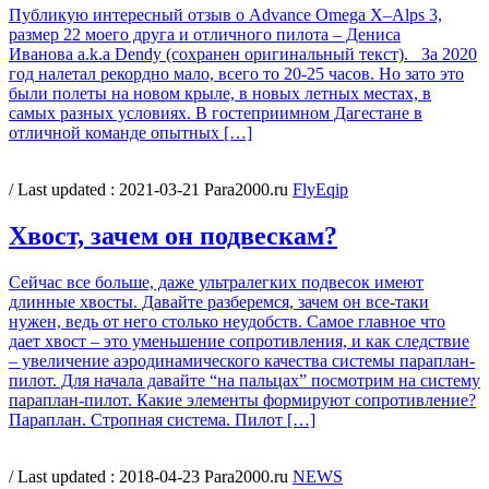
Публикую интересный отзыв о Advance Omega X–Alps 3,
размер 22 моего друга и отличного пилота – Дениса
Иванова a.k.a Dendy (сохранен оригинальный текст). За 2020
год налетал рекордно мало, всего то 20-25 часов. Но зато это
были полеты на новом крыле, в новых летных местах, в
самых разных условиях. В гостеприимном Дагестане в
отличной команде опытных […]
/ Last updated :
2021-03-21
Para2000.ru
FlyEqip
Хвост, зачем он подвескам?
Сейчас все больше, даже ультралегких подвесок имеют
длинные хвосты. Давайте разберемся, зачем он все-таки
нужен, ведь от него столько неудобств. Самое главное что
дает хвост – это уменьшение сопротивления, и как следствие
– увеличение аэродинамического качества системы параплан-
пилот. Для начала давайте “на пальцах” посмотрим на систему
параплан-пилот. Какие элементы формируют сопротивление?
Параплан. Стропная система. Пилот […]
/ Last updated :
2018-04-23
Para2000.ru
NEWS