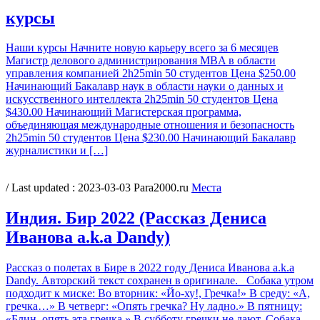
курсы
Наши курсы Начните новую карьеру всего за 6 месяцев
Магистр делового администрирования MBA в области
управления компанией 2h25min 50 студентов Цена $250.00
Начинающий Бакалавр наук в области науки о данных и
искусственного интеллекта 2h25min 50 студентов Цена
$430.00 Начинающий Магистерская программа,
объединяющая международные отношения и безопасность
2h25min 50 студентов Цена $230.00 Начинающий Бакалавр
журналистики и […]
/ Last updated :
2023-03-03
Para2000.ru
Места
Индия. Бир 2022 (Рассказ Дениса
Иванова a.k.a Dandy)
Рассказ о полетах в Бире в 2022 году Дениса Иванова a.k.a
Dandy. Авторский текст сохранен в оригинале. Собака утром
подходит к миске: Во вторник: «Йо-ху!, Гречка!» В среду: «А,
гречка…» В четверг: «Опять гречка? Ну ладно.» В пятницу:
«Блин, опять эта гречка.» В субботу гречки не дают. Собака