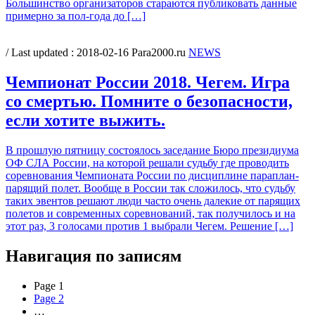
Большинство организаторов стараются публиковать данные
примерно за пол-года до […]
/ Last updated :
2018-02-16
Para2000.ru
NEWS
Чемпионат России 2018. Чегем. Игра
со смертью. Помните о безопасности,
если хотите выжить.
В прошлую пятницу состоялось заседание Бюро президиума
ОФ СЛА России, на которой решали судьбу где проводить
соревнования Чемпионата России по дисциплине параплан-
парящий полет. Вообще в России так сложилось, что судьбу
таких эвентов решают люди часто очень далекие от парящих
полетов и современных соревнований, так получилось и на
этот раз, 3 голосами против 1 выбрали Чегем. Решение […]
Навигация по записям
Page
1
Page
2
…