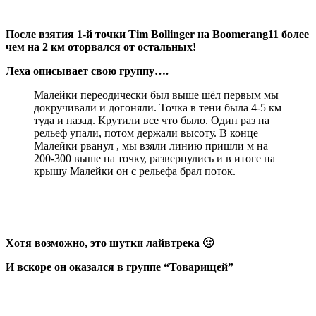
После взятия 1-й точки Tim Bollinger на Boomerang11 более
чем на 2 км оторвался от остальных!
Леха описывает свою группу….
Малейки переодически был выше шёл первым мы
докручивали и догоняли. Точка в тени была 4-5 км
туда и назад. Крутили все что было. Один раз на
рельеф упали, потом держали высоту. В конце
Малейки рванул , мы взяли линию пришли м на
200-300 выше на точку, развернулись и в итоге на
крышу Малейки он с рельефа брал поток.
Хотя возможно, это шутки лайвтрека 🙂
И вскоре он оказался в группе “Товарищей”