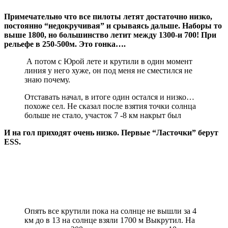
Примечательно что все пилоты летят достаточно низко,
постоянно “недокручивая” и срываясь дальше. Наборы то
выше 1800, но большинство летит между 1300-и 700! При
рельефе в 250-500м. Это гонка….
А потом с Юрой лете и крутили в один момент
линия у него хуже, он под меня не сместился не
знаю почему.
Отставать начал, в итоге один остался и низко…
похоже сел. Не сказал после взятия точки солнца
больше не стало, участок 7 -8 км накрыт был
И на гол приходят очень низко. Первые “Ласточки” берут
ESS.
Опять все крутили пока на солнце не вышли за 4
км до в 13 на солнце взяли 1700 м Выкрутил. На