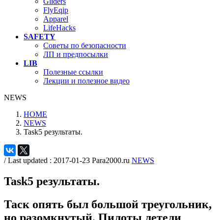
Gliders
FlyEqip
Apparel
LifeHacks
SAFETY
Советы по безопасности
ЛП и предпосылки
LIB
Полезные ссылки
Лекции и полезное видео
NEWS
HOME
NEWS
Task5 результаты.
/ Last updated :
2017-01-23
Para2000.ru
NEWS
Task5 результаты.
Таск опять был большой треугольник,
но разомкнутый. Пилоты летели