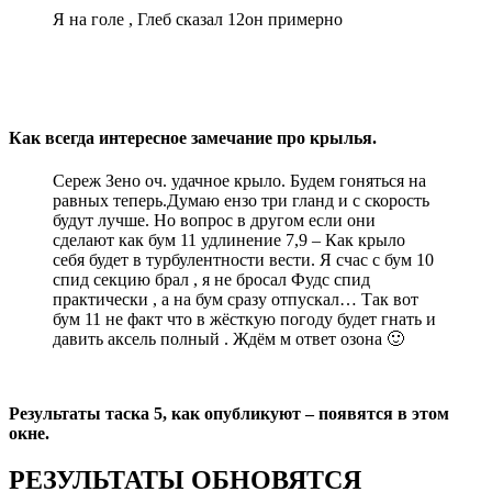
Я на голе , Глеб сказал 12он примерно
Как всегда интересное замечание про крылья.
Сереж Зено оч. удачное крыло. Будем гоняться на
равных теперь.Думаю ензо три гланд и с скорость
будут лучше. Но вопрос в другом если они
сделают как бум 11 удлинение 7,9 – Как крыло
себя будет в турбулентности вести. Я счас с бум 10
спид секцию брал , я не бросал Фудс спид
практически , а на бум сразу отпускал… Так вот
бум 11 не факт что в жёсткую погоду будет гнать и
давить аксель полный . Ждём м ответ озона 🙂
Результаты таска 5, как опубликуют – появятся в этом
окне.
РЕЗУЛЬТАТЫ ОБНОВЯТСЯ