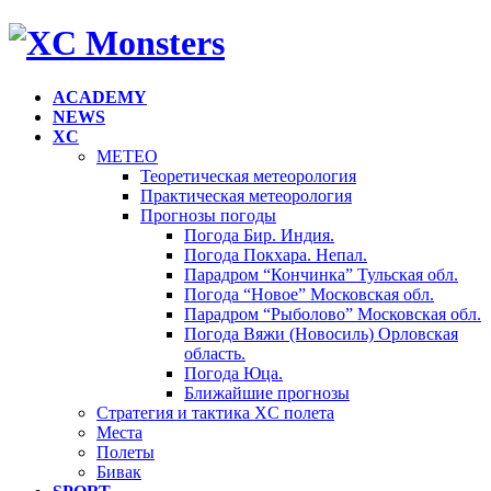
ACADEMY
NEWS
XC
METEO
Теоретическая метеорология
Практическая метеорология
Прогнозы погоды
Погода Бир. Индия.
Погода Покхара. Непал.
Парадром “Кончинка” Тульская обл.
Погода “Новое” Московская обл.
Парадром “Рыболово” Московская обл.
Погода Вяжи (Новосиль) Орловская
область.
Погода Юца.
Ближайшие прогнозы
Стратегия и тактика XC полета
Места
Полеты
Бивак