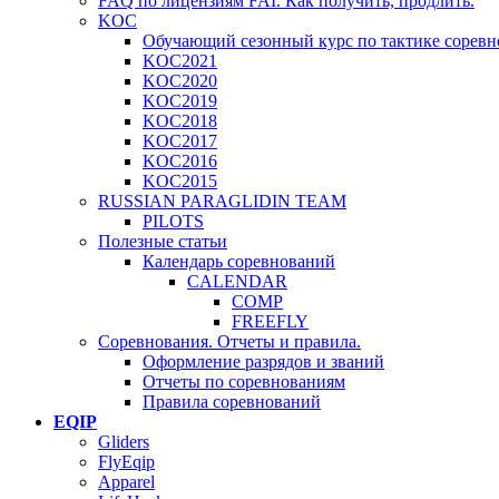
FAQ по лицензиям FAI. Как получить, продлить.
KOC
Обучающий сезонный курс по тактике соревн
KOC2021
KOC2020
KOC2019
KOC2018
KOC2017
KOC2016
KOC2015
RUSSIAN PARAGLIDIN TEAM
PILOTS
Полезные статьи
Календарь соревнований
CALENDAR
COMP
FREEFLY
Соревнования. Отчеты и правила.
Оформление разрядов и званий
Отчеты по соревнованиям
Правила соревнований
EQIP
Gliders
FlyEqip
Apparel