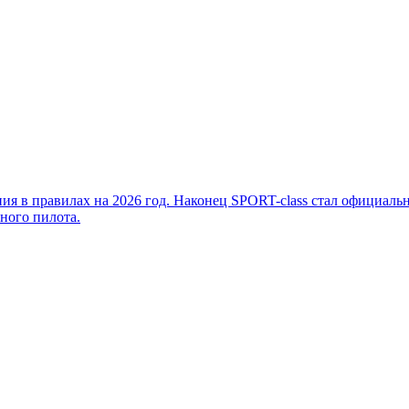
ния в правилах на 2026 год. Наконец SPORT-class стал официаль
ного пилота.