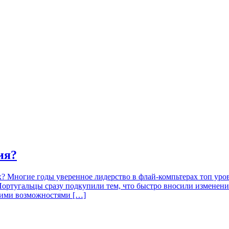
ия?
х? Многие годы уверенное лидерство в флай-компьтерах топ уров
Португальцы сразу подкупили тем, что быстро вносили изменени
кими возможностями […]