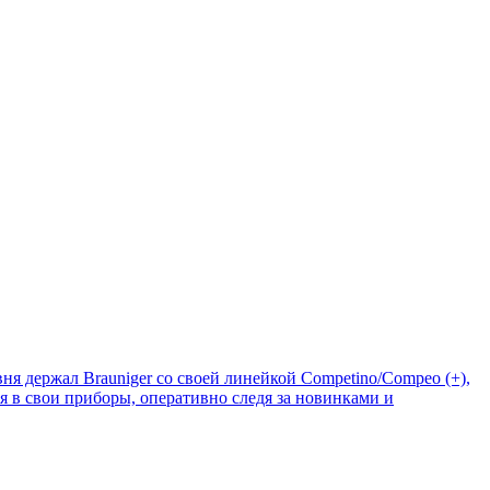
ня держал Brauniger со своей линейкой Competino/Compeo (+),
я в свои приборы, оперативно следя за новинками и