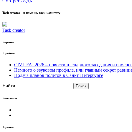
Смотреть АДК
Task creator - в помощь таск-комитету
Task creator
Корзина
Крайнее
CIVL FAI 2026 – новости пленарного заседания и измене
Немного о звуковом профиле, или главный секрет равнин
Подача планов полетов в Санкт-Петербурге
Найти:
Контакты
Архивы