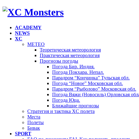
ACADEMY
NEWS
XC
METEO
Теоретическая метеорология
Практическая метеорология
Прогнозы погоды
Погода Бир. Индия.
Погода Покхара. Непал.
Парадром “Кончинка” Тульская обл.
Погода “Новое” Московская обл.
Парадром “Рыболово” Московская обл.
Погода Вяжи (Новосиль) Орловская обла
Погода Юца.
Ближайшие прогнозы
Стратегия и тактика XC полета
Места
Полеты
Бивак
SPORT