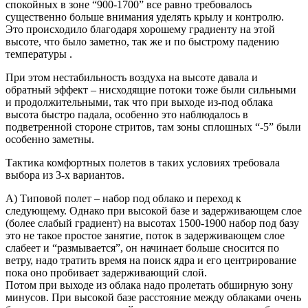
спокойных в зоне “900-1700” все равно требовалось
существенно больше внимания уделять крылу и контролю.
Это происходило благодаря хорошему градиенту на этой
высоте, что было заметно, так же и по быстрому падению
температуры .
При этом нестабильность воздуха на высоте давала и
обратный эффект – нисходящие потоки тоже были сильными
и продолжительными, так что при выходе из-под облака
высота быстро падала, особенно это наблюдалось в
подветренной стороне стритов, там зоны сплошных “-5” были
особенно заметны.
Тактика комфортных полетов в таких условиях требовала
выбора из 3-х вариантов.
А) Типовой полет – набор под облако и переход к
следующему. Однако при высокой базе и задерживающем слое
(более слабый градиент) на высотах 1500-1900 набор под базу
это не такое простое занятие, поток в задерживающем слое
слабеет и “размывается”, он начинает больше сносится по
ветру, надо тратить время на поиск ядра и его центрирование
пока оно пробивает задерживающий слой.
Потом при выходе из облака надо пролетать обширную зону
минусов. При высокой базе расстояние между облаками очень