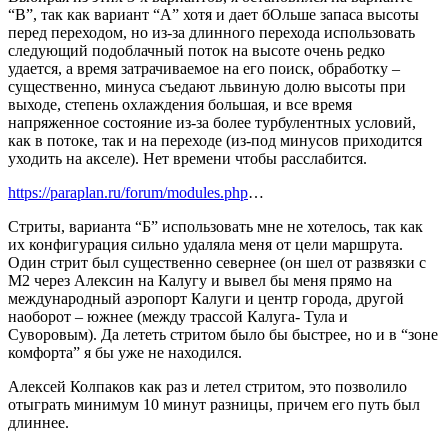
“В”, так как вариант “А” хотя и дает бОльше запаса высоты
перед переходом, но из-за длинного перехода использовать
следующий подоблачный поток на высоте очень редко
удается, а время затрачиваемое на его поиск, обработку –
существенно, минуса съедают львиную долю высоты при
выходе, степень охлаждения большая, и все время
напряженное состояние из-за более турбулентных условий,
как в потоке, так и на переходе (из-под минусов приходится
уходить на акселе). Нет времени чтобы расслабится.
https://paraplan.ru/forum/modules.php
…
Стриты, варианта “Б” использовать мне не хотелось, так как
их конфигурация сильно удаляла меня от цели маршрута.
Один стрит был существенно севернее (он шел от развязки с
M2 через Алексин на Калугу и вывел бы меня прямо на
международный аэропорт Калуги и центр города, другой
наоборот – южнее (между трассой Калуга- Тула и
Суворовым). Да лететь стритом было бы быстрее, но и в “зоне
комфорта” я бы уже не находился.
Алексей Колпаков как раз и летел стритом, это позволило
отыграть минимум 10 минут разницы, причем его путь был
длиннее.