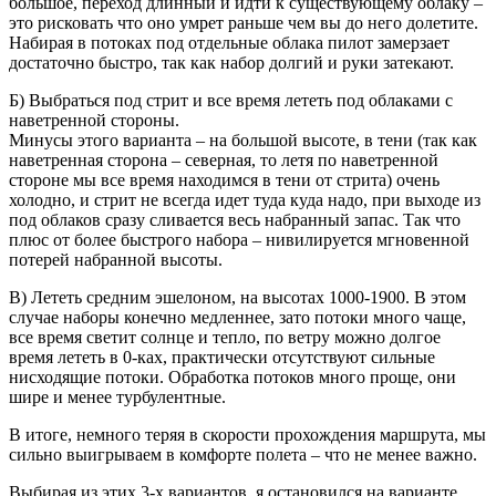
большое, переход длинный и идти к существующему облаку –
это рисковать что оно умрет раньше чем вы до него долетите.
Набирая в потоках под отдельные облака пилот замерзает
достаточно быстро, так как набор долгий и руки затекают.
Б) Выбраться под стрит и все время лететь под облаками с
наветренной стороны.
Минусы этого варианта – на большой высоте, в тени (так как
наветренная сторона – северная, то летя по наветренной
стороне мы все время находимся в тени от стрита) очень
холодно, и стрит не всегда идет туда куда надо, при выходе из
под облаков сразу сливается весь набранный запас. Так что
плюс от более быстрого набора – нивилируется мгновенной
потерей набранной высоты.
В) Лететь средним эшелоном, на высотах 1000-1900. В этом
случае наборы конечно медленнее, зато потоки много чаще,
все время светит солнце и тепло, по ветру можно долгое
время лететь в 0-ках, практически отсутствуют сильные
нисходящие потоки. Обработка потоков много проще, они
шире и менее турбулентные.
В итоге, немного теряя в скорости прохождения маршрута, мы
сильно выигрываем в комфорте полета – что не менее важно.
Выбирая из этих 3-х вариантов, я остановился на варианте