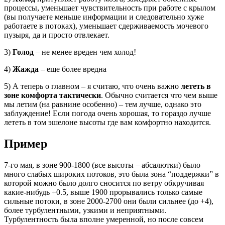
процессы, уменьшает чувствительность при работе с крылом
(вы получаете меньше информации и следовательно хуже
работаете в потоках), уменьшает сдерживаемость мочевого
пузыря, да и просто отвлекает.
3)
Голод
– не менее вреден чем холод!
4)
Жажда
– еще более вредна
5) А теперь о главном – я считаю, что очень важно
лететь в
зоне комфорта тактически
. Обычно считается что чем выше
мы летим (на равнине особенно) – тем лучше, однако это
заблуждение! Если погода очень хорошая, то гораздо лучше
лететь в том эшелоне высоты где вам комфортно находится.
Пример
7-го мая, в зоне 900-1800 (все высоты – абсалютки) было
много слабых широких потоков, это была зона “поддержки” в
которой можно было долго сносится по ветру обкручивая
какие-нибудь +0.5, выше 1900 прорывались только самые
сильные потоки, в зоне 2000-2700 они были сильнее (до +4),
более турбулентными, узкими и неприятными.
Турбулентность была вполне умеренной, но после совсем