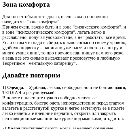
Зона комфорта
Для того чтобы лететь долго, очень важно постоянно
находится в “зоне комфорта”.
Причем очень важно быть и в зоне “физического комфорта”, и
в зоне “психологического комфорта”, летать легко и
расслаблено, получая удовольствие, а не “работать” все время.
Если о том что надо выбирать крыло согласно своему уровню,
удобную подвеску – написано уже тысячи постов на пп.ру и
много умных книг, то про прочие вещи пишут намного реже,
а ведь все это сильно высаживает пресловутую и любимую
Теоретиком “ментальную батарейку”.
Давайте повторим
1)
Одежда
. – Удобная, легкая, свободная но и не болтающаяся,
ТЕПЛАЯ и регулируемая!
В полете и на старте нужно свободно менять ее
конфигурацию, быстро одеть непосредственно перед стартом,
взлететь в расстегнутой куртке и легко застегнуть ее в полете,
легко надеть 2-е внешние перчатки, открыть или закрыть
вентиляционные молнии на куртке под мышками, и т.д и т.п.
2)
Холод
притупляет работу мозга, замедляет обменные