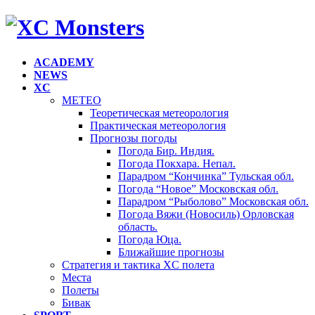
ACADEMY
NEWS
XC
METEO
Теоретическая метеорология
Практическая метеорология
Прогнозы погоды
Погода Бир. Индия.
Погода Покхара. Непал.
Парадром “Кончинка” Тульская обл.
Погода “Новое” Московская обл.
Парадром “Рыболово” Московская обл.
Погода Вяжи (Новосиль) Орловская
область.
Погода Юца.
Ближайшие прогнозы
Стратегия и тактика XC полета
Места
Полеты
Бивак