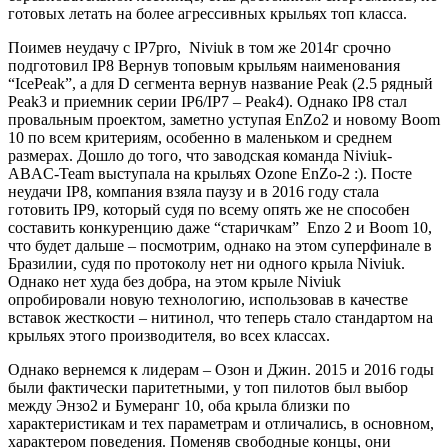
готовых летать на более агрессивных крыльях топ класса.
Поимев неудачу с IP7pro, Niviuk в том же 2014г срочно
подготовил IP8 Вернув топовым крыльям наименования
“IcePeak”, а для D сегмента вернув название Peak (2.5 рядный
Peak3 и приемник серии IP6/IP7 – Peak4). Однако IP8 стал
провальным проектом, заметно уступая EnZo2 и новому Boom
10 по всем критериям, особенно в маленьком и среднем
размерах. Дошло до того, что заводская команда Niviuk-
ABAС-Team выступала на крыльях Ozone EnZo-2 :). Посте
неудачи IP8, компания взяла паузу и в 2016 году стала
готовить IP9, который судя по всему опять же не способен
составить конкуренцию даже “старичкам” Enzo 2 и Boom 10,
что будет дальше – посмотрим, однако на этом суперфинале в
Бразилии, судя по протоколу нет ни одного крыла Niviuk.
Однако нет худа без добра, на этом крыле Niviuk
опробировали новую технологию, использовав в качестве
вставок жесткости – нитинол, что теперь стало стандартом на
крыльях этого производителя, во всех классах.
Однако вернемся к лидерам – Озон и Джин. 2015 и 2016 годы
были фактически паритетными, у топ пилотов был выбор
между Энзо2 и Бумеранг 10, оба крыла близки по
характеристикам и тех параметрам и отличались, в основном,
характером поведения. Поменяв свободные концы, они