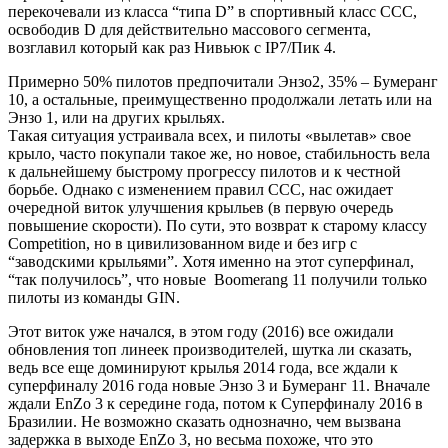
перекочевали из класса “типа D” в спортивный класс ССС,
освободив D для действительно массового сегмента,
возглавил который как раз Нивьюк с IP7/Пик 4.
Примерно 50% пилотов предпочитали Энзо2, 35% – Бумеранг
10, а остальные, преимущественно продолжали летать или на
Энзо 1, или на других крыльях.
Такая ситуация устраивала всех, и пилоты «вылетав» свое
крыло, часто покупали такое же, но новое, стабильность вела
к дальнейшему быстрому прогрессу пилотов и к честной
борьбе. Однако с изменением правил ССС, нас ожидает
очередной виток улучшения крыльев (в первую очередь
повышение скорости). По сути, это возврат к старому классу
Competition, но в цивилизованном виде и без игр с
“заводскими крыльями”. Хотя именно на этот суперфинал,
“так получилось”, что новые Boomerang 11 получили только
пилоты из команды GIN.
Этот виток уже начался, в этом году (2016) все ожидали
обновления топ линеек производителей, шутка ли сказать,
ведь все еще доминируют крылья 2014 года, все ждали к
суперфиналу 2016 года новые Энзо 3 и Бумеранг 11. Вначале
ждали EnZo 3 к середине года, потом к Суперфиналу 2016 в
Бразилии. Не возможно сказать однозначно, чем вызвана
задержка в выходе EnZo 3, но весьма похоже, что это