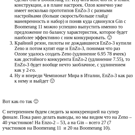
конструкции, а в плане настроек. Ozon конечно уже
имеет несколько прототипов EnZo-3 с разными
настройками (больше скорость/больше глайд/
маневренность и набор) и поняв куда сдвинулся Gin с
Boomerang 11 можно успешно выпустить именно то
предложение по балансу характеристик, которое будет
наиболее эффективно с ним конкурировать. 🙂
Крайний резон, пилоты не дождавшиеся EnZo-3 купили
Zeno и потом купят еще и EnZo-3, понимая что раз
Ozone удалось создать Zeno (удлинение 6.95 78 ячеек)
как достойного конкурента EnZo-2 (удлинение 7.55), то
EnZo-3 будет вообще нечто заоблачное, с удлинением
как у 2-го.
Ну и впереди Чемпионат Мира в Италии, EnZo-3 как раз
к нему и выйдет 🙂
Вот как-то так 🙂
C нетерпением будем следить за конкуренцией на супер
финале. Пока рано делать выводы, но мы видим что на Zeno –
40 участников! На Enzo-2 – 53, а на Gin – всего 27 (7
участников на Boomerang 11 и 20 на Boomerang 10).