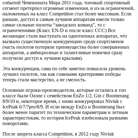
событий Чемпионата Мира 2011 года, топовый спортивный
сегмент претерпел огромные изменения, и из-за ограничений,
наложенных на класс Competition стал более массовым. Если
раньше, доступ к самым лучшим аппаратам имели только
самые сильные пилоты “заводских команд”, то с
ограничениями (Класс EN-D и после класс CCC) Все
желающие стали выступать на однотипных аппаратах, что
вызвало существенную конкуренцию среди спортсменов
(часть пилотов потеряли преимущества более совершенных
аппаратов, а амбициозные и талантливые новички сразу
получили доступ к лучшим крыльям).
Эта конкуренция, сама по себе заметно повысила уровень
лучших пилотов, так как главными критериями победы
теперь стали мастерство, а не смелость.
Основные игроки-производители, которые остались в топ
классе были Ozone с семейством EnZo 1/2, Gin с Boomerang
8/9/10 и, некоторое время, с ними конкурировал Niviuk с
IcePeak 6/7/7pro/8/9. И если между EnZo и Boomerang был
более менее паритет по техническим параметрам и летным
характеристикам, то история IcePeak изобиловала разными
поворотами.
После запрета класса Competition, в 2012 году Niviuk