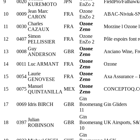
9
0020
JPN
FieldPro/Falhaw
KUREMOTO
EnZo 2
Jean Marc
Ozone
10
0009
FRA
ABAC-Niviuk-SN
CARON
EnZo 2
Charles
Ozone
11
0030
FRA
Morzine l Ozone l 
CAZAUX
Zeno
Simon
Ozone
12
0407
FRA
Pôle espoirs font
PELLISSIER
EnZo 2
Guy
Ozone
13
0008
GBR
Anciano Wine, Fro
ANDERSON
Zeno
Ozone
14
0011
Luc ARMANT
FRA
Ozone
Zeno
Laurie
Ozone
15
0054
FRA
Axa Assurance – 
GENOVESE
Zeno
Manuel
Ozone
15
0075
MEX
CONCEPTOQ.
QUINTANILLA
Zeno
Gin
17
0069
Idris BIRCH
GBR
Boomerang
Gin Gliders
11
Gin
Julian
18
0397
GBR
Boomerang
UK Airsports, S
ROBINSON
10
Gin