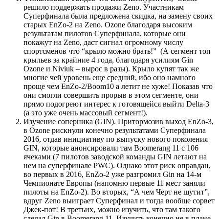
решило поддержать продажи Zeno. Участникам
Суперфинала была предложена скидка, на замену своих
старых EnZo-2 на Zeno. Ozone благодаря высоким
результатам пилотов Cуперфинала, которые они
покажут на Zeno, даст сигнал огромному числу
спортсменов что “крыло можно брать!” (А сегмент топ
крыльев за крайние 4 года, благодаря усилиям Gin
Ozone и Niviuk – вырос в разы). Крыло купят так же
многие чей уровень еще средний, ибо оно намного
проще чем EnZo-2/Boom10 а летит не хуже! Показав что
они смогли совершить прорыв в этом сегменте, они
прямо подогреют интерес к готовящейся выйти Delta-3
(а это уже очень массовый сегмент!).
Изучение соперника (GIN). Притормозив выход EnZo-3,
в Ozone рискнули конечно результатами Суперфинала
2016, отдав инициативу по выпуску нового поколения
GIN, которые анонсировали там Boomerang 11 с 106
ячеками (7 пилотов заводской команды GIN летают на
нем на суперфинале PWC). Однако этот риск оправдан,
во первых в 2016, EnZo-2 уже разгромил Gin на 14-м
Чемпионате Европы (напомню первые 11 мест заняли
пилоты на EnZo-2). Во вторых, “А чем Черт не шутит”,
вдруг Zeno выиграет Суперфинал и тогда вообще сорвет
Джек-пот! В третьих, можно изучить, что там такого
сделал Gin в Boomerang 11. Изучить конечно не в плане