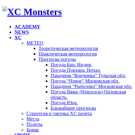
ACADEMY
NEWS
XC
METEO
Теоретическая метеорология
Практическая метеорология
Прогнозы погоды
Погода Бир. Индия.
Погода Покхара. Непал.
Парадром “Кончинка” Тульская обл.
Погода “Новое” Московская обл.
Парадром “Рыболово” Московская обл.
Погода Вяжи (Новосиль) Орловская
область.
Погода Юца.
Ближайшие прогнозы
Стратегия и тактика XC полета
Места
Полеты
Бивак