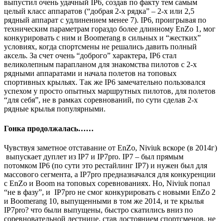
выпустил очень удачный IP6, создав по факту тем самым
целый класс аппаратов (“добрая 2-х рядка” – 2-х или 2,5
рядный аппарат с удлинением менее 7). IP6, проигрывая по
техническим параметрам гораздо более длинному EnZo 1, мог
конкурировать с ним и Boomerang в сильных и “жестких”
условиях, когда спортсмены не решались давить полный
аксель. За счет очень “доброго” характера, IP6 стал
великолепным парапланом для знакомства пилотов с 2-х
рядными аппаратами и начала полетов на топовых
спортивных крыльях. Так же IP6 замечательно пользовался
успехом у просто опытных маршрутных пилотов, для полетов
“для себя”, не в рамках соревнований, по сути сделав 2-х
рядные крылья популярными.
Гонка продолжалась……
Чувствуя заметное отставание от EnZo, Niviuk вскоре (в 2014г)
выпускает дуплет из IP7 и IP7pro. IP7 – был прямым
потомком IP6 (по сути это рестайлинг IP7) и нужен был для
массового сегмента, а IP7pro предназначался для конкуренции
с EnZo и Boom на топовых соревнованиях. Но, Niviuk попал
“не в фазу”, и IP7pro не смог конкурировать с новыми EnZo 2
и Boomerang 10, выпущенными в том же 2014, и те крылья
IP7pro? что были выпущены, быстро скатились вниз по
соревновательной лестнице, став достоянием спортсменов, не