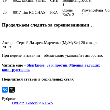
19
0022
Michael SIGEL
CHE
Boomerang
JACK
11
Ozone
ProvencePara_Co
20
0017
Tim ROCHAS
FRA
EnZo 2
famil
Продолжаем следить за соревнованиями…
Автор – Сергей Лазарев-Марченко (MyMySer) 20 января
2017г.
При перепечатывании – обязательно указывайте авторство.
Читать еще –
Sharknose. За и против. Мнения ведущих
конструкторов.
Поделиться статьей в социальных сетях
Рубрики
FlyEqip
,
Gliders
и
NEWS