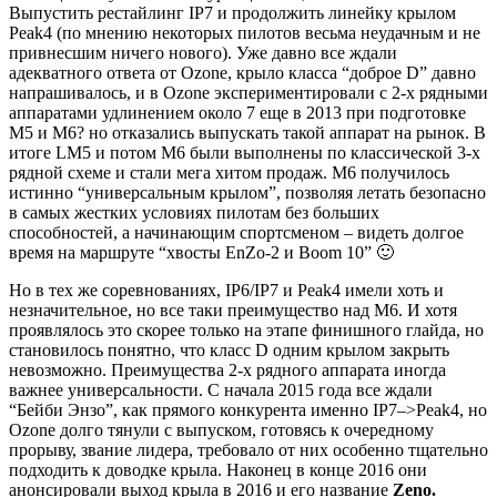
Выпустить рестайлинг IP7 и продолжить линейку крылом
Peak4 (по мнению некоторых пилотов весьма неудачным и не
привнесшим ничего нового). Уже давно все ждали
адекватного ответа от Ozone, крыло класса “доброе D” давно
напрашивалось, и в Ozone экспериментировали с 2-х рядными
аппаратами удлинением около 7 еще в 2013 при подготовке
M5 и M6? но отказались выпускать такой аппарат на рынок. В
итоге LM5 и потом M6 были выполнены по классической 3-х
рядной схеме и стали мега хитом продаж. M6 получилось
истинно “универсальным крылом”, позволяя летать безопасно
в самых жестких условиях пилотам без больших
способностей, а начинающим спортсменом – видеть долгое
время на маршруте “хвосты EnZo-2 и Boom 10” 🙂
Но в тех же соревнованиях, IP6/IP7 и Peak4 имели хоть и
незначительное, но все таки преимущество над M6. И хотя
проявлялось это скорее только на этапе финишного глайда, но
становилось понятно, что класс D одним крылом закрыть
невозможно. Преимущества 2-х рядного аппарата иногда
важнее универсальности. С начала 2015 года все ждали
“Бейби Энзо”, как прямого конкурента именно IP7–>Peak4, но
Ozone долго тянули с выпуском, готовясь к очередному
прорыву, звание лидера, требовало от них особенно тщательно
подходить к доводке крыла. Наконец в конце 2016 они
анонсировали выход крыла в 2016 и его название
Zeno.