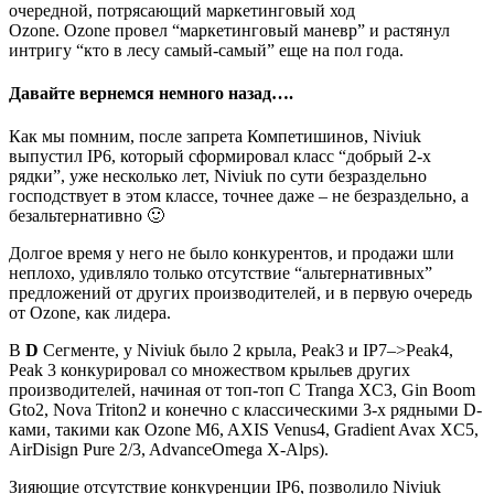
очередной, потрясающий маркетинговый ход
Ozone. Ozone провел “маркетинговый маневр” и растянул
интригу “кто в лесу самый-самый” еще на пол года.
Давайте вернемся немного назад….
Как мы помним, после запрета Компетишинов, Niviuk
выпустил IP6, который сформировал класс “добрый 2-х
рядки”, уже несколько лет, Niviuk по сути безраздельно
господствует в этом классе, точнее даже – не безраздельно, а
безальтернативно 🙂
Долгое время у него не было конкурентов, и продажи шли
неплохо, удивляло только отсутствие “альтернативных”
предложений от других производителей, и в первую очередь
от Ozone, как лидера.
В
D
Сегменте, у Niviuk было 2 крыла, Peak3 и IP7–>Peak4,
Peak 3 конкурировал со множеством крыльев других
производителей, начиная от топ-топ С Tranga XC3, Gin Boom
Gto2, Nova Triton2 и конечно с классическими 3-х рядными D-
ками, такими как Ozone M6, AXIS Venus4, Gradient Avax XC5,
AirDisign Pure 2/3, AdvanceOmega X-Alps).
Зияющие отсутствие конкуренции IP6, позволило Niviuk