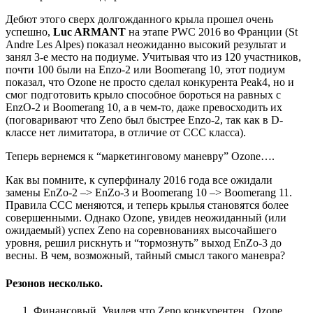
Дебют этого сверх долгожданного крыла прошел очень
успешно,
Luc ARMANT
на этапе PWC 2016 во Франции (St
Andre Les Alpes) показал неожиданно высокий результат и
занял 3-е место на подиуме. Учитывая что из 120 участников,
почти 100 были на Enzo-2 или Boomerang 10, этот подиум
показал, что Ozone не просто сделал конкурента Peak4, но и
смог подготовить крыло способное бороться на равных с
EnzO-2 и Boomerang 10, а в чем-то, даже превосходить их
(поговаривают что Zeno был быстрее Enzo-2, так как в D-
классе нет лимитатора, в отличие от ССС класса).
Теперь вернемся к “маркетинговому маневру” Ozone….
Как вы помните, к суперфиналу 2016 года все ожидали
замены EnZo-2 –> EnZo-3 и Boomerang 10 –> Boomerang 11.
Правила ССС меняются, и теперь крылья становятся более
совершенными. Однако Ozone, увидев неожиданный (или
ожидаемый) успех Zeno на соревнованиях высочайшего
уровня, решил рискнуть и “тормознуть” выход EnZo-3 до
весны. В чем, возможный, тайный смысл такого маневра?
Резонов несколько.
Финансовый. Увидев что Zeno конкурентен, Ozone