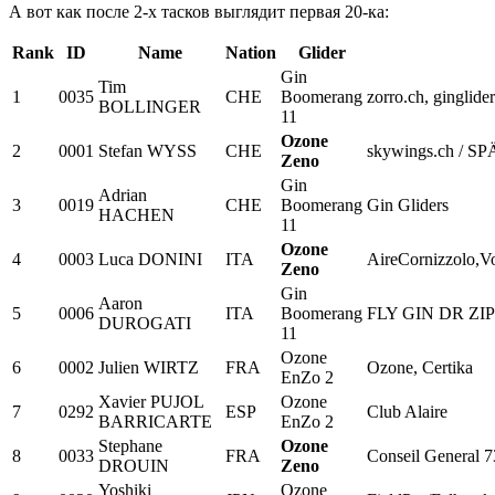
А вот как после 2-х тасков выглядит первая 20-ка:
Rank
ID
Name
Nation
Glider
Gin
Tim
1
0035
CHE
Boomerang
zorro.ch, ginglide
BOLLINGER
11
Ozone
2
0001
Stefan WYSS
CHE
skywings.ch / SP
Zeno
Gin
Adrian
3
0019
CHE
Boomerang
Gin Gliders
HACHEN
11
Ozone
4
0003
Luca DONINI
ITA
AireCornizzolo,V
Zeno
Gin
Aaron
5
0006
ITA
Boomerang
FLY GIN DR ZIPE
DUROGATI
11
Ozone
6
0002
Julien WIRTZ
FRA
Ozone, Certika
EnZo 2
Xavier PUJOL
Ozone
7
0292
ESP
Club Alaire
BARRICARTE
EnZo 2
Stephane
Ozone
8
0033
FRA
Conseil General 
DROUIN
Zeno
Yoshiki
Ozone